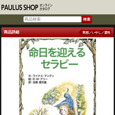
商品詳細
黙想／いやし／霊性