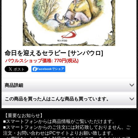
命日を迎えるセラピー
[サンパウロ]
パウルスショップ価格
:
770円
(税込)
Facebookでシェア
商品詳細
人の一生は，長くても，短くても，忘れられない人々にとっては
この商品を買った人はこんな商品も買っています。
決して消え去るものではありません。命日は，故人を思い起こす
特別の機会であり，さらなる癒やしの機会です。また，経験から
学んだこと，耐えた苦しみ，手に入れた小さな喜びなどを吟味す
【重要なお知らせ】
る時です。
■スマートフォンからは商品情報がご覧いただけます。
■スマートフォンからのご注文には対応致しておりません。ご
本書『命日を迎えるセラピー』には，38の知恵の言葉がイラスト
注文・お問い合わせはPCサイトよりお願い致します。
とともに集められています。一つひとつが，この命日を「記念す