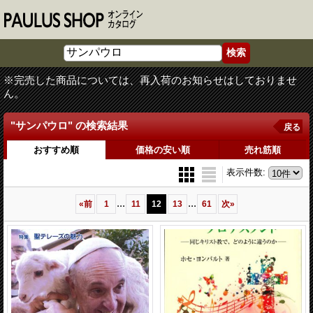
※完売した商品については、再入荷のお知らせはしておりませ
ん。
"サンパウロ"
の
検索結果
戻る
おすすめ順
価格の安い順
売れ筋順
表示件数
:
...
...
«
前
1
11
12
13
61
次
»