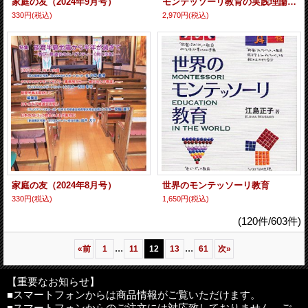
家庭の友（2024年9月号）
モンテッソーリ教育の実践理論 カリフォルニア・レクチュア
330円
(税込)
2,970円
(税込)
家庭の友（2024年8月号）
世界のモンテッソーリ教育
330円
(税込)
1,650円
(税込)
(120件/603件)
...
...
«
前
1
11
12
13
61
次
»
【重要なお知らせ】
■スマートフォンからは商品情報がご覧いただけます。
■スマートフォンからのご注文には対応致しておりません。ご