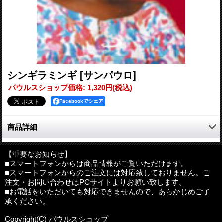
シンギラミンギ
[サンパウロ]
パウルスショップ価格
:
1,320円
(税込)
Facebookでシェア
商品詳細
エイズは「音のない戦争」だと言われる。アフリカ地域では、
エイズで亡くなる人は、内線や戦争の犠牲者の10倍以上だと言わ
【重要なお知らせ】
■スマートフォンからは商品情報がご覧いただけます。
れる。
■スマートフォンからのご注文には対応致しておりません。ご
若者や幼い子どもたちが、エイズで亡くなっていくのは実に悲
注文・お問い合わせはPCサイトよりお願い致します。
惨だ。
■お電話をいただいても対応できませんので、あらかじめご了
しかし著者は、エイズを見据えながら精一杯生きていく姿勢
承ください。
に、「生きるとはどうゆことか」を教えられたという。
Copyright(C) パウルスショップ
著者
:
徳永瑞子