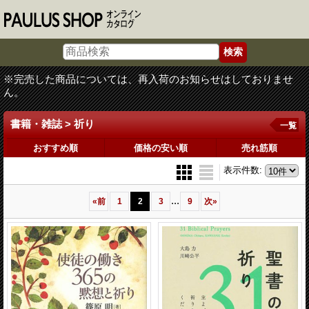
※完売した商品については、再入荷のお知らせはしておりませ
ん。
書籍・雑誌 > 祈り
一覧
おすすめ順
価格の安い順
売れ筋順
表示件数
:
...
«
前
1
2
3
9
次
»