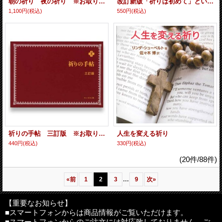
朝の祈り 夜の祈り ※お取り寄せ品
改訂新版「祈りは初めて」という人のための本 ※お取り寄せ品
1,100円
(税込)
550円
(税込)
祈りの手帖 三訂版 ※お取り寄せ品
人生を変える祈り
440円
(税込)
330円
(税込)
(20件/88件)
...
«
前
1
2
3
9
次
»
【重要なお知らせ】
■スマートフォンからは商品情報がご覧いただけます。
■スマートフォンからのご注文には対応致しておりません。ご