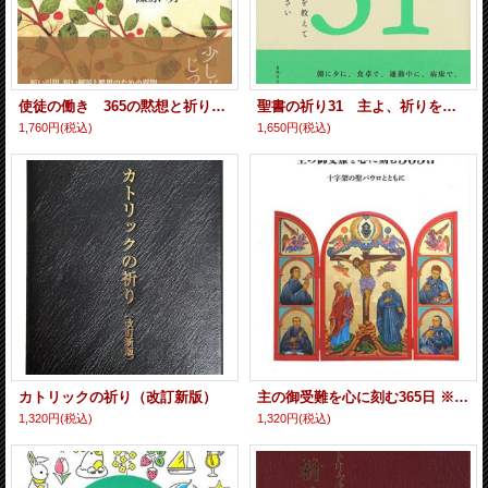
使徒の働き 365の黙想と祈り ※お取り寄せ品
聖書の祈り31 主よ、祈りを教えてください ※お取り寄せ品
1,760円
(税込)
1,650円
(税込)
カトリックの祈り（改訂新版）
主の御受難を心に刻む365日 ※お取り寄せ品
1,320円
(税込)
1,320円
(税込)