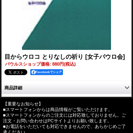
目からウロコ とりなしの祈り
[女子パウロ会]
パウルスショップ価格
:
880円
(税込)
Facebookでシェア
商品詳細
「とりなしの祈り」の仕方を具体的に提案。これなら祈れると
いう見込みが立ったら、どんどん粘り強く祈ってください。世
【重要なお知らせ】
■スマートフォンからは商品情報がご覧いただけます。
界、日本の社会、苦しむ人々、愛する人々のために祈り始める。
■スマートフォンからのご注文には対応致しておりません。ご
しかし、それを継続的に祈ることはやさしいことではない。粘り
注文・お問い合わせはPCサイトよりお願い致します。
強く祈り続けるためにはどうすればよいのか？その具体的な方法
■お電話をいただいても対応できませんので、あらかじめご了
を提案する。
承ください。