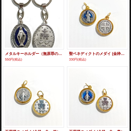
メタルキーホルダー（無原罪の聖母・カラー） ※返品不可商品
聖ベネディクトのメダイ (金枠・丸・青）
550円
(税込)
330円
(税込)