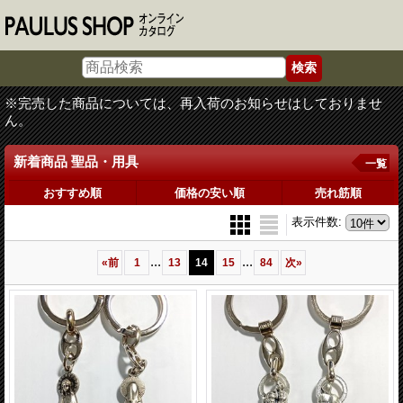
※完売した商品については、再入荷のお知らせはしておりませ
ん。
新着商品 聖品・用具
一覧
おすすめ順
価格の安い順
売れ筋順
表示件数
:
...
...
«
前
1
13
14
15
84
次
»