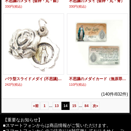
不思議のメダイ (金枠・丸・銀）
不思議のメダイ (金枠・丸・青）
330円
(税込)
330円
(税込)
バラ型スライドメダイ (不思議) ※返品不可商品
不思議のメダイカード（無原罪の聖母 / 英語版）
242円
(税込)
110円
(税込)
(140件/832件)
...
...
«
前
1
13
14
15
84
次
»
【重要なお知らせ】
■スマートフォンからは商品情報がご覧いただけます。
■スマートフォンからのご注文には対応致しておりません。ご