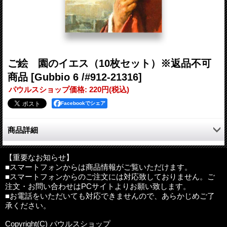
ご絵 園のイエス（10枚セット）※返品不可
商品
[Gubbio 6 /#912-21316]
パウルスショップ価格
:
220円
(税込)
Facebookでシェア
商品詳細
イタリア製の聖画「園のイエス」のご絵。
【重要なお知らせ】
■スマートフォンからは商品情報がご覧いただけます。
裏は無地で、プレゼントに添えたり、一言書いてメッセージカー
■スマートフォンからのご注文には対応致しておりません。ご
ドとして、お使いいただけます。
注文・お問い合わせはPCサイトよりお願い致します。
■お電話をいただいても対応できませんので、あらかじめご了
10枚組となります（数量を「1」にすると、同絵柄のご絵が10
承ください。
枚。数量を「2」にすると、同絵柄のご絵が20枚となります）
Copyright(C) パウルスショップ