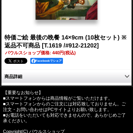
特価ご絵 最後の晩餐 14×9cm (10枚セット) ※
返品不可商品
[T.1619 /#912-21202]
パウルスショップ価格
:
440円
(税込)
Facebookでシェア
商品詳細
イタリア製の聖画ご絵。最後の晩餐の場面が描かれたご絵です。
【重要なお知らせ】
■スマートフォンからは商品情報がご覧いただけます。
裏は無地で、プレゼントに添えたり、一言書いてメッセージカー
■スマートフォンからのご注文には対応致しておりません。ご
ドとして、また私製はがきとしてもお使いいただけます。
注文・お問い合わせはPCサイトよりお願い致します。
■お電話をいただいても対応できませんので、あらかじめご了
10枚組となります（数量を「1」にすると、同絵柄のご絵が10
承ください。
枚。数量を「2」にすると、同絵柄のご絵が20枚となります）
Copyright(C) パウルスショップ