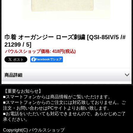
巾着 オーガンジー ローズ刺繍
[QSI-85IV/5 /#
21299 / 5]
パウルスショップ価格
:
418円
(税込)
Facebookでシェア
商品詳細
刺繍と透け感がおしゃれな、ローズ刺繍のミニ巾着。ポプリを入
れてサシェにも使えます。
【重要なお知らせ】
■スマートフォンからは商品情報がご覧いただけます。
アクセサリーやハンカチのギフトバックにも最適。
■スマートフォンからのご注文には対応致しておりません。ご
注文・お問い合わせはPCサイトよりお願い致します。
■お電話をいただいても対応できませんので、あらかじめご了
サイズ：約18cm×13cm
承ください。
素材：ポリエステル
Copyright(C) パウルスショップ
海外製品について
:
海外製品は日本の品質基準と違う為、細かな