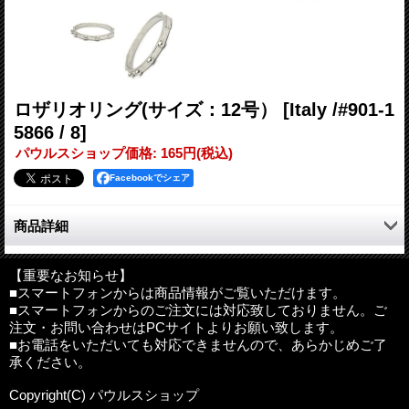
ロザリオリング(サイズ：12号）
[Italy /#901-1
5866 / 8]
パウルスショップ価格
:
165円
(税込)
Facebookでシェア
商品詳細
シンプルなイタリア製メタルロザリオリングです。
【重要なお知らせ】
■スマートフォンからは商品情報がご覧いただけます。
●リングサイズの測り方
■スマートフォンからのご注文には対応致しておりません。ご
注文・お問い合わせはPCサイトよりお願い致します。
■お電話をいただいても対応できませんので、あらかじめご了
※海外輸入品は、多少の傷、凹み、歪み、汚れ等がある場合がご
承ください。
ざいます。予めご了承ください。
Copyright(C) パウルスショップ