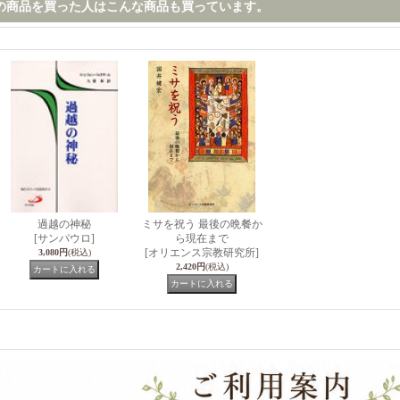
の商品を買った人はこんな商品も買っています。
過越の神秘
ミサを祝う 最後の晩餐か
[サンパウロ]
ら現在まで
[オリエンス宗教研究所]
3,080円
(税込)
2,420円
(税込)