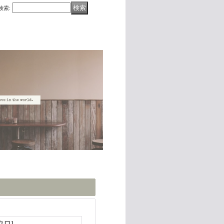
検索
:
ウロ
]