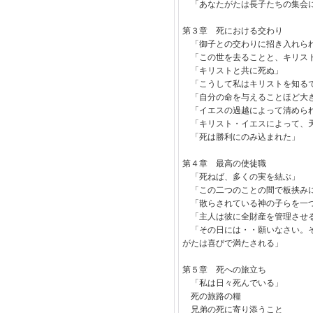
「あなたがたは長子たちの集会
第３章 死における交わり
「御子との交わりに招き入れら
「この世を去ることと、キリス
「キリストと共に死ぬ」
「こうして私はキリストを知る
「自分の命を与えることほど大
「イエスの過越によって清めら
「キリスト・イエスによって、
「死は勝利にのみ込まれた」
第４章 最高の使徒職
「死ねば、多くの実を結ぶ」
「この二つのことの間で板挟み
「散らされている神の子らを一
「主人は彼に全財産を管理させ
「その日には・・願いなさい。そ
がたは喜びで満たされる」
第５章 死への旅立ち
「私は日々死んでいる」
死の旅路の糧
兄弟の死に寄り添うこと