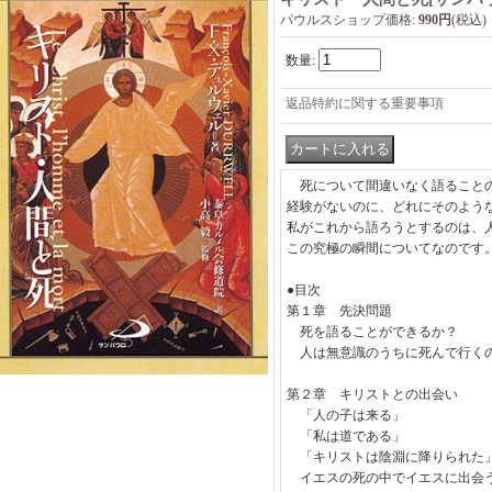
パウルスショップ価格
:
990円
(税込)
数量
:
返品特約に関する重要事項
死について間違いなく語ることの
経験がないのに、どれにそのよう
私がこれから語ろうとするのは、
この究極の瞬間についてなのです
●目次
第１章 先決問題
死を語ることができるか？
人は無意識のうちに死んで行く
第２章 キリストとの出会い
「人の子は来る」
「私は道である」
「キリストは陰淵に降りられた
イエスの死の中でイエスに出会