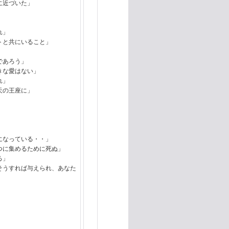
に近づいた」
れ」
トと共にいること」
であろう」
きな愛はない」
れ」
天の王座に」
になっている・・」
つに集めるために死ぬ」
る」
うすれば与えられ、あなた