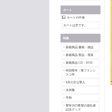
カート
カートの中身
カートは空です。
特集
新着商品 書籍・雑誌
新着商品 聖品・用具
新着商品 CD・DVD
特別聖年：聖フランシ
スコ年
8月の主な聖人
永井隆
平和
聖年2025希望の巡礼者
記念グッズ