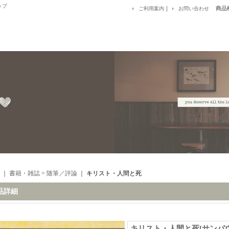
ップ
｜
商品
ご利用案内
お問い合わせ
｜
書籍・雑誌
>
随筆／評論
｜
キリスト・人間と死
品詳細
キリスト・人間と死
[
サンパ