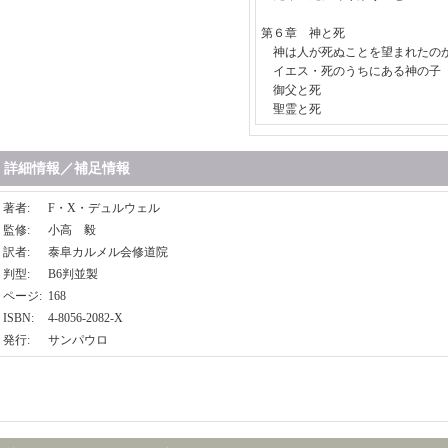
第６章 神と死
神は人が死ぬことを望まれたの
イエス・死のうちにある神の子
御父と死
聖霊と死
詳細情報／補足情報
著者
:
F・X・デュルウェル
監修
:
小高 毅
訳者
:
泰阜カルメル会修道院
判型
:
B6判並製
ページ
:
168
ISBN
:
4-8056-2082-X
発行
:
サンパウロ