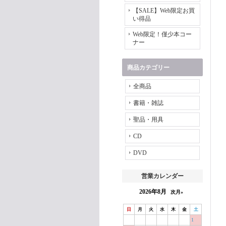
【SALE】Web限定お買
い得品
Web限定！僅少本コー
ナー
商品カテゴリー
全商品
書籍・雑誌
聖品・用具
CD
DVD
営業カレンダー
2026年8月
次月»
日
月
火
水
木
金
土
1