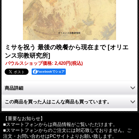
ミサを祝う 最後の晩餐から現在まで
[オリエ
ンス宗教研究所]
パウルスショップ価格
:
2,420円
(税込)
Facebookでシェア
商品詳細
あらゆる教会活動の源泉であるミサの歴史と本質を理解し、キリ
この商品を買った人はこんな商品も買っています。
ストの神秘を生き生きと祝うための一冊。第一部は最後の晩餐を
起点に初代教会が成長し、感謝の祭儀がいかに形成され、変遷を
経て刷新に向かうまでの過程を追う。第二部では現在のミサの構
【重要なお知らせ】
成とその意味を掘り下げる。
■スマートフォンからは商品情報がご覧いただけます。
■スマートフォンからのご注文には対応致しておりません。ご
注文・お問い合わせはPCサイトよりお願い致します。
●目次