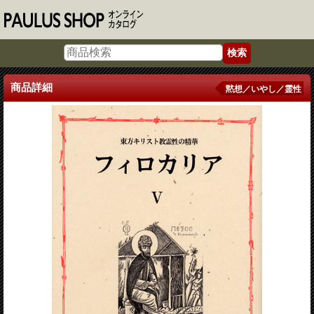
商品詳細
黙想／いやし／霊性