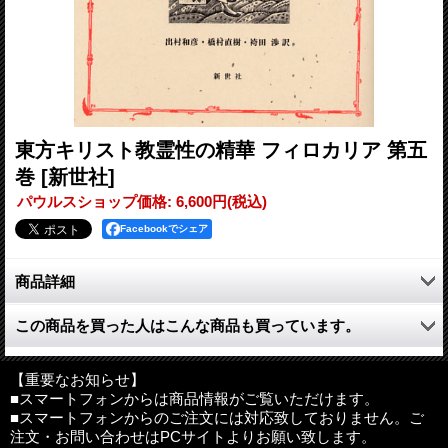
東方キリスト教霊性の精華 フィロカリア 第五
巻
[新世社]
パウルスショップ価格
:
6,600円
(税込)
Facebookでシェア
商品詳細
『フィロカリア』は全巻いかに祈りをなすかを問題にし、祈りの
この商品を買った人はこんな商品も買っています。
達人たちはどのように様々な誘惑や倦怠と戦って祈りを成就した
かを詳らかに伝え、実際に彼らの後に続く者たちが彼らのような
祈りを実践するよう誘うものである。
【重要なお知らせ】
本書は、原著第３巻の前半を占めるダマスコのペトロス（ペトロ
■スマートフォンからは商品情報がご覧いただけます。
■スマートフォンからのご注文には対応致しておりません。ご
ス・ダマスケノス）の著作を収める。フィロカリア全巻の中で単
注文・お問い合わせはPCサイトよりお願い致します。
独の著者としてはもっても分量の多い一人である。