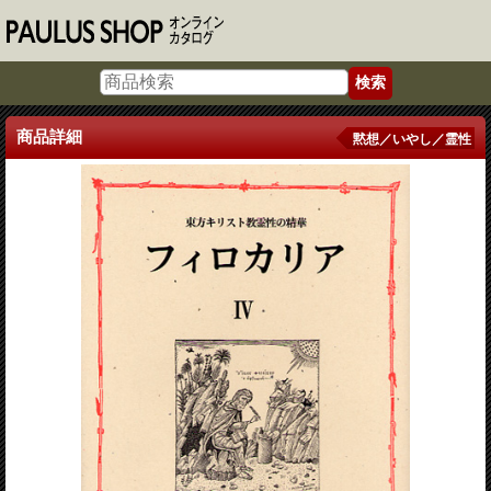
商品詳細
黙想／いやし／霊性