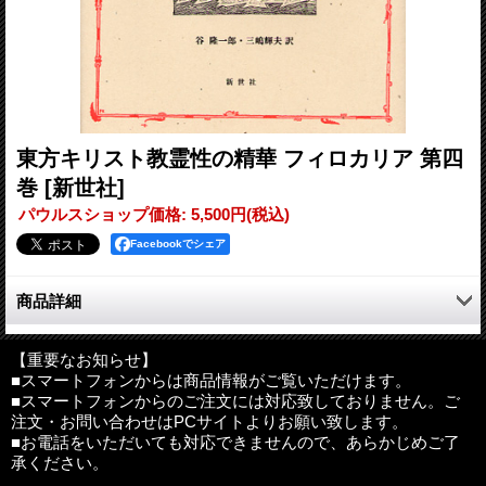
東方キリスト教霊性の精華 フィロカリア 第四
巻
[新世社]
パウルスショップ価格
:
5,500円
(税込)
Facebookでシェア
商品詳細
本巻に登場する師父たちの中には、東方キリスト教の愛智と霊性
との歴史にあって著名な代表者と目される教父もいれば、ここに
【重要なお知らせ】
■スマートフォンからは商品情報がご覧いただけます。
収められた著作以外には何も知られていない修道者もいる。そし
■スマートフォンからのご注文には対応致しておりません。ご
て、それらの人々の背後には、真に道を求めて生きた幾多の人々
注文・お問い合わせはPCサイトよりお願い致します。
が存するのだ。してみれば、いわばすべての人々が相俟って、
■お電話をいただいても対応できませんので、あらかじめご了
「人間の人間としての真実」、「神への道行きそのもの」の、霊
承ください。
的かつ全一的な姿を指し示していると考えられよう。（訳者あと