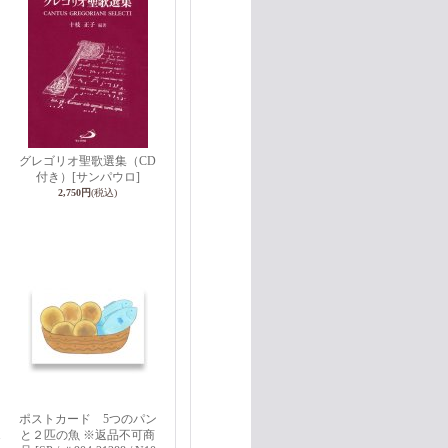
）
グレゴリオ聖歌選集（CD
付き）
[サンパウロ]
2,750円
(税込)
ポストカード 5つのパン
1
と２匹の魚 ※返品不可商