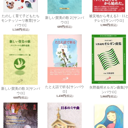
たのしく育て子どもたち
被災地から考える3・11
新しい賛美の歌２
[サンパ
モンテッソーリ教育
[サン
テレビ
[サンパウロ]
ウロ]
パウロ]
1,980円
(税込)
609円
(税込)
1,540円
(税込)
たとえ話で祈る
[サンパウ
矢野義明オルガン曲集
[
新しい賛美の歌３
[サンパ
ロ]
ンパウロ]
ウロ]
1,430円
(税込)
5,060円
(税込)
660円
(税込)