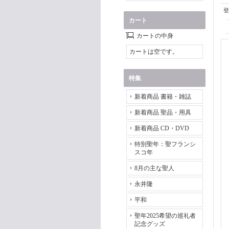
登
カート
カートの中身
カートは空です。
特集
新着商品 書籍・雑誌
新着商品 聖品・用具
新着商品 CD・DVD
特別聖年：聖フランシ
スコ年
8月の主な聖人
永井隆
平和
聖年2025希望の巡礼者
記念グッズ