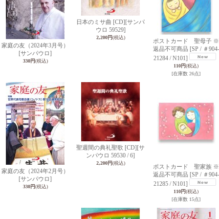
日本のミサ曲 [CD]
[サンパ
ウロ 59529]
2,200円
(税込)
ポストカード 聖母子 ※
家庭の友（2024年3月号）
返品不可商品
[SP / ＃904
[サンパウロ]
21284 / N101]
330円
(税込)
110円
(税込)
[在庫数 26点]
聖週間の典礼聖歌 [CD]
[サ
ンパウロ 59530 / 6]
2,200円
(税込)
ポストカード 聖家族 ※
家庭の友（2024年2月号）
返品不可商品
[SP / ＃904
[サンパウロ]
21285 / N101]
330円
(税込)
110円
(税込)
[在庫数 15点]