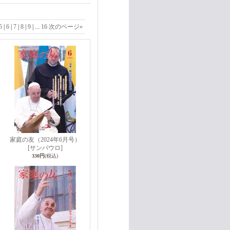
5
|
6
|
7
|
8
|
9
|
...
16
次のページ
»
家庭の友（2024年6月号）
[サンパウロ]
330円
(税込)