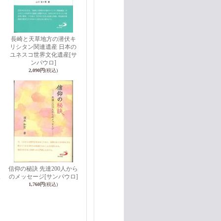
長崎と天草地方の潜伏キ
リシタン関連遺産 日本の
・
ユネスコ世界文化遺産
[サ
ンパウロ]
2,090円
(税込)
信仰の秘訣 先達200人から
のメッセージ
[サンパウロ]
サ
1,760円
(税込)