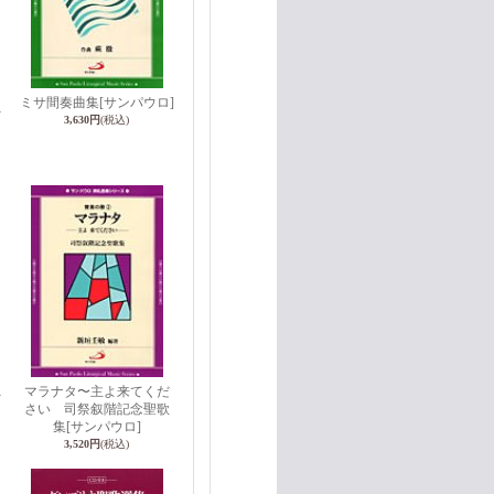
ミサ間奏曲集
[サンパウロ]
-
3,630円
(税込)
マラナタ〜主よ来てくだ
-
さい 司祭叙階記念聖歌
集
[サンパウロ]
3,520円
(税込)