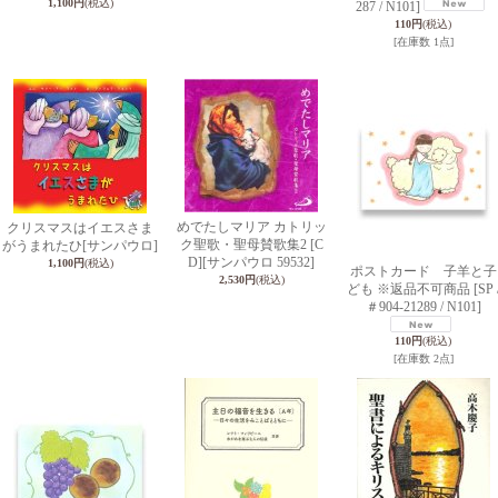
1,100円
(税込)
287 / N101]
110円
(税込)
[在庫数 1点]
めでたしマリア カトリッ
クリスマスはイエスさま
ク聖歌・聖母賛歌集2 [C
がうまれたひ
[サンパウロ]
D]
[サンパウロ 59532]
1,100円
(税込)
ポストカード 子羊と子
2,530円
(税込)
ども ※返品不可商品
[SP 
＃904-21289 / N101]
110円
(税込)
[在庫数 2点]