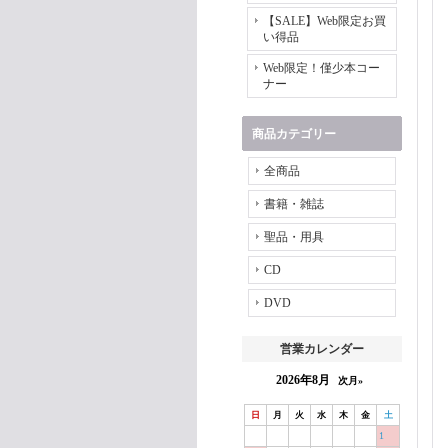
【SALE】Web限定お買
い得品
Web限定！僅少本コー
ナー
商品カテゴリー
全商品
書籍・雑誌
聖品・用具
CD
DVD
営業カレンダー
2026年8月
次月»
日
月
火
水
木
金
土
1