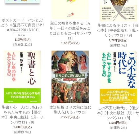
ポストカード パンとぶ
主日の福音を生きる〔A
どう ※返品不可商品
[SP /
聖書によるキリスト【僅
年〕―日々の生活をみこ
＃904-21290 / N101]
少本】
[中央出版社（現
とばとともに―
[サンパウ
サンパウロ）/ 9]
ロ]
110円
(税込)
1,282円
(税込)
1,320円
(税込)
[在庫数 22点]
[在庫数 3点]
聖書と心 人にしあわせ
改訂新版 ミサの前に読む
この不安な時代に【僅少
をもたらすもの【僅少
聖人伝
[サンパウロ]
本】
[中央出版社（現・
本】
[中央出版社（現・サ
2,750円
(税込)
ンパウロ）/ 9]
ンパウロ）/ 9]
1,540円
(税込)
1,430円
(税込)
[在庫数 2点]
[在庫数 9点]