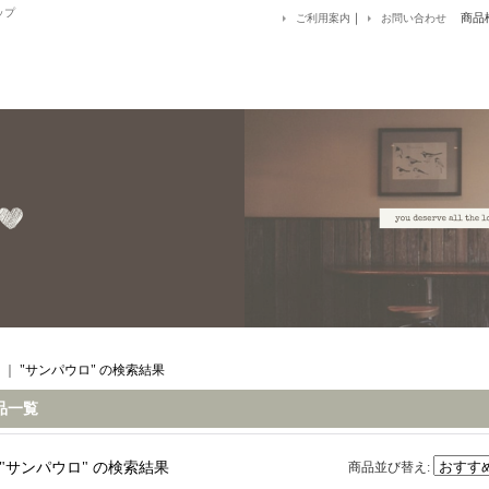
ップ
｜
商品
ご利用案内
お問い合わせ
｜
"サンパウロ"
の
検索結果
品一覧
"サンパウロ"
の
検索結果
商品並び替え
: