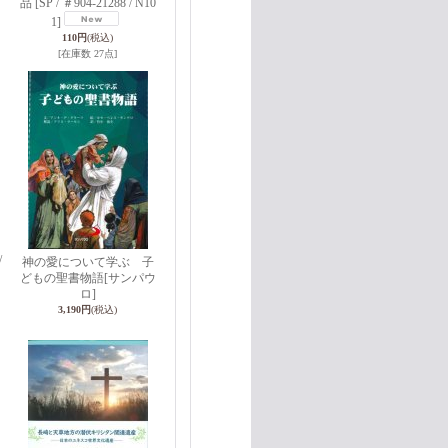
品
[SP / ＃904-21288 / N10
1]
110円
(税込)
[在庫数 27点]
/
神の愛について学ぶ 子
どもの聖書物語
[サンパウ
ロ]
3,190円
(税込)