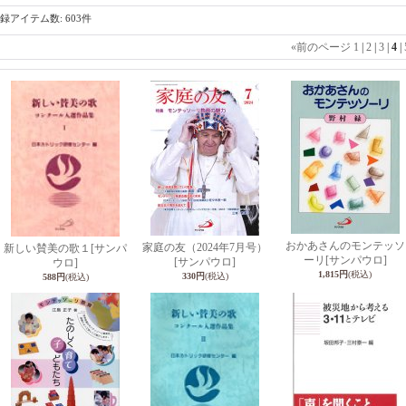
録アイテム数
:
603件
«
前のページ
1
|
2
|
3
|
4
|
おかあさんのモンテッソ
家庭の友（2024年7月号）
新しい賛美の歌１
[サンパ
ーリ
[サンパウロ]
[サンパウロ]
ウロ]
1,815円
(税込)
330円
(税込)
588円
(税込)