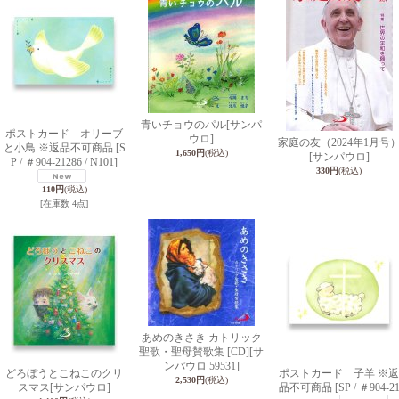
青いチョウのパル
[サンパ
ポストカード オリーブ
ウロ]
家庭の友（2024年1月号
と小鳥 ※返品不可商品
[S
1,650円
(税込)
[サンパウロ]
P / ＃904-21286 / N101]
330円
(税込)
110円
(税込)
[在庫数 4点]
あめのきさき カトリック
聖歌・聖母賛歌集 [CD]
[サ
ンパウロ 59531]
どろぼうとこねこのクリ
ポストカード 子羊 ※返
2,530円
(税込)
スマス
[サンパウロ]
品不可商品
[SP / ＃904-2