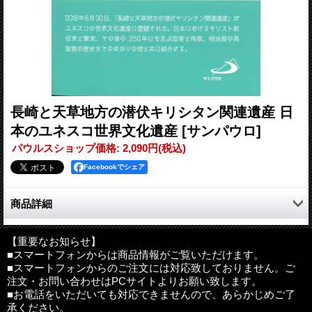
長崎と天草地方の潜伏キリシタン関連遺産 日
本のユネスコ世界文化遺産
[サンパウロ]
パウルスショップ価格
:
2,090円
(税込)
Facebookでシェア
商品詳細
2018 年6 月30 日、「長崎と天草地方の潜伏キリシタン関連遺
産」がユネスコ世界文化遺産に登録された。
【重要なお知らせ】
■スマートフォンからは商品情報がご覧いただけます。
本書では、12 の文化遺産とその関連遺跡を写真で紹介し、日本
■スマートフォンからのご注文には対応致しておりません。ご
へのキリスト教の伝来と繁栄、禁教、そして宣教師が一人もいな
注文・お問い合わせはPCサイトよりお願い致します。
くなった江戸期から、キリスト教が解禁された明治初期までの約
■お電話をいただいても対応できませんので、あらかじめご了
250 年におよぶ迫害と殉教の歴史の中で、キリスト教をひそかに
承ください。