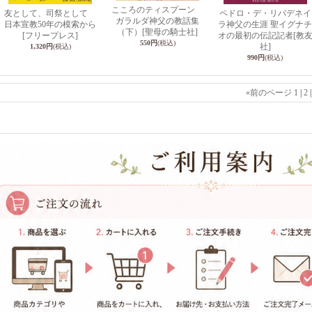
こころのティスプーン
友として、司祭として
ペドロ・デ・リバデネイ
ガラルダ神父の教話集
日本宣教50年の模索から
ラ神父の生涯 聖イグナチ
（下）
[聖母の騎士社]
[フリープレス]
オの最初の伝記記者
[教
550円
(税込)
社]
1,320円
(税込)
990円
(税込)
«
前のページ
1
|
2