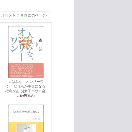
|
3
|
4
|
5
|
6
|
7
|
8
|
9
次のページ
»
人はみな、オンリーワ
ン だれもが幸せになる
権利がある
[女子パウロ会]
1,430円
(税込)