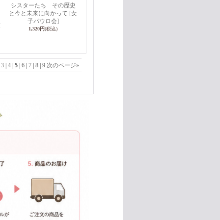
シスターたち その歴史
と今と未来に向かって
[女
子パウロ会]
友
1,320円
(税込)
|
3
|
4
|
5
|
6
|
7
|
8
|
9
次のページ
»