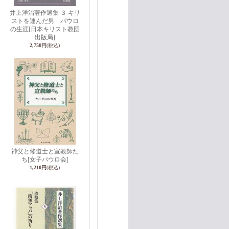
井上洋治著作選集 ３ キリ
ストを運んだ男 パウロ
の生涯
[日本キリスト教団
出版局]
2,750円
(税込)
神父と修道士と宣教師た
ち
[女子パウロ会]
1,210円
(税込)