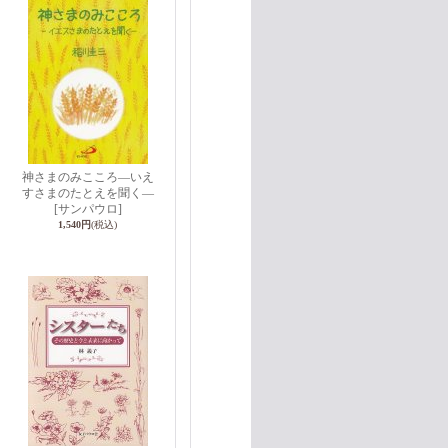
神さまのみこころ―いえ
すさまのたとえを聞く―
[サンパウロ]
1,540円
(税込)