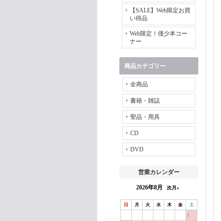
【SALE】Web限定お買
い得品
Web限定！僅少本コー
ナー
商品カテゴリー
全商品
書籍・雑誌
聖品・用具
CD
DVD
営業カレンダー
2026年8月
次月»
日
月
火
水
木
金
土
1