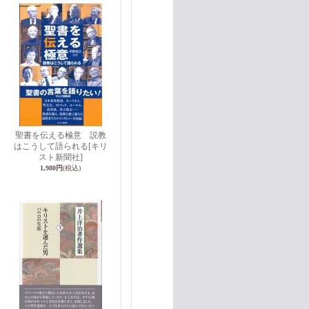
聖書を伝える極意 説教
はこうして語られる
[キリ
スト新聞社]
1,980円
(税込)