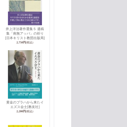
井上洋治著作選集５ 遺稿
リ
集「南無アッバ」の祈り
[日本キリスト教団出版局]
2,750円
(税込)
黄金のプラハから来たイ
エズス会士
[教友社]
2,200円
(税込)