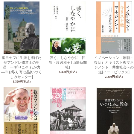
聖ヨセフに生涯を捧げた
強く、しなやかに 回
イノベーション（刷新・
聖アンドレ修道士の生
想・渡辺和子
[山陽新聞
復活）とキリスト教マネ
涯 ― 祈りこそ わが力
社]
ジメント 共生社会への
―※お取り寄せ品
[いつく
道
[イー・ピックス]
1,320円
(税込)
しみセンター]
2,200円
(税込)
1,320円
(税込)