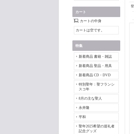
登
カート
カートの中身
カートは空です。
特集
新着商品 書籍・雑誌
新着商品 聖品・用具
新着商品 CD・DVD
特別聖年：聖フランシ
スコ年
8月の主な聖人
永井隆
平和
聖年2025希望の巡礼者
記念グッズ