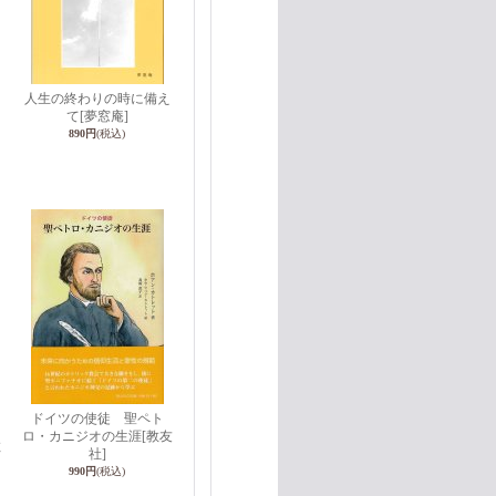
人生の終わりの時に備え
て
[夢窓庵]
890円
(税込)
ドイツの使徒 聖ペト
ロ・カニジオの生涯
[教友
教
社]
990円
(税込)