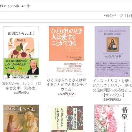
録アイテム数
:
329件
«
前のページ
1
|
2
ひとりきりのとき人は愛
イエス・キリストを思い
面倒だから、しよう （幻
することができる
[女子パ
起こしてください 現代
冬舎文庫）
[幻冬舎]
ウロ会]
の信仰問題への応答とし
550円
(税込)
1,650円
(税込)
て
[サンパウロ]
2,200円
(税込)