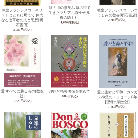
蟻の街の微笑み 蟻の街で
教皇フランシスコ キリ
教皇フランシスコ いつ
生きたマリア北原怜子
[聖
ストとともに燃えて 偉大
くしみの教会
[明石書店]
母の騎士社]
なる改革者の人と思想
[明
2,200円
(税込)
1,650円
(税込)
石書店]
3,080円
(税込)
愛 すべてに勝るもの
[教友
理想的指導者像を求めて
愛と生命と平和 カンガ
社]
880円
(税込)
ス神父のメッセージC年
1,320円
(税込)
[聖母の騎士社]
1,760円
(税込)