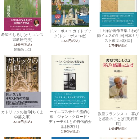
井上洋治著作選集 4 わが
ドン・ボスコ ガイドブッ
希望のしるし
[オリエンス
師イエスの生涯
[日本キ
ク
[ドン・ボスコ社]
宗教研究所]
スト教団出版局]
1,320円
(税込)
1,100円
(税込)
2,750円
(税込)
[在庫数 1点]
一イエズス会士の霊的な
カトリックの信仰
[ちくま
教皇フランシスコ 喜び
旅 ジャン・クロード・
学芸文庫]
と感謝のことば
[明石書
ディーチS.J.との自伝的会
2,310円
(税込)
店]
話
[教友社]
1,650円
(税込)
2,200円
(税込)