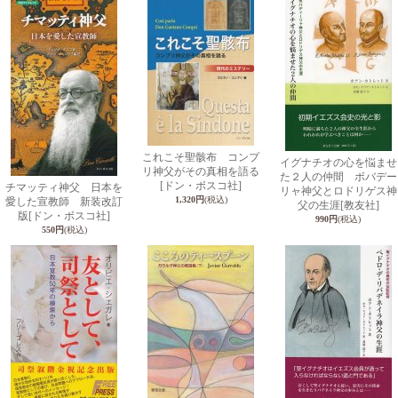
これこそ聖骸布 コンプ
イグナチオの心を悩ませ
リ神父がその真相を語る
た２人の仲間 ボバデー
[ドン・ボスコ社]
チマッティ神父 日本を
リャ神父とロドリゲス神
1,320円
(税込)
愛した宣教師 新装改訂
父の生涯
[教友社]
版
[ドン・ボスコ社]
990円
(税込)
550円
(税込)