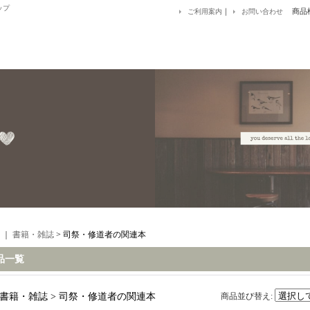
ップ
｜
商品
ご利用案内
お問い合わせ
｜
書籍・雑誌
> 司祭・修道者の関連本
品一覧
書籍・雑誌 > 司祭・修道者の関連本
商品並び替え
: