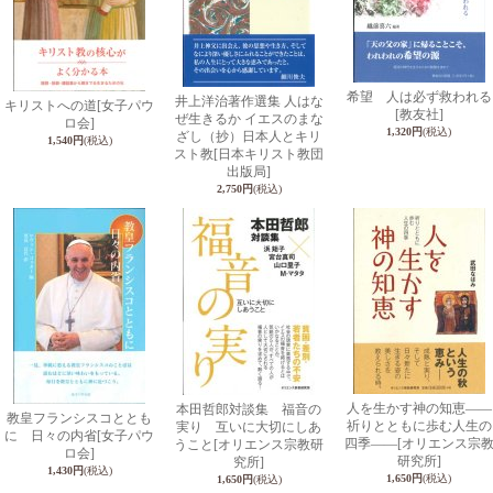
希望 人は必ず救われる
井上洋治著作選集 人はな
キリストへの道
[女子パウ
[教友社]
ぜ生きるか イエスのまな
ロ会]
1,320円
(税込)
ざし（抄）日本人とキリ
1,540円
(税込)
スト教
[日本キリスト教団
出版局]
2,750円
(税込)
人を生かす神の知恵――
本田哲郎対談集 福音の
教皇フランシスコととも
祈りとともに歩む人生の
実り 互いに大切にしあ
に 日々の内省
[女子パウ
四季――
[オリエンス宗
うこと
[オリエンス宗教研
ロ会]
研究所]
究所]
1,430円
(税込)
1,650円
(税込)
1,650円
(税込)