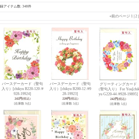
録アイテム数
:
348件
«
前のページ
1
|
2
バースデーカード（聖句
バースデーカード（聖句
グリーティングカード
入り）
[chikyu B220-120 /#
入り）
[chikyu B200-12 /#9
（聖句入り） For You
[chi
928-19924]
28-19923]
yu G220-44 /#928-19895]
242円
(税込)
220円
(税込)
242円
(税込)
[在庫数 9点]
[在庫数 3点]
[在庫数 5点]