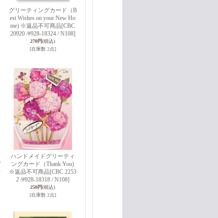
グリーティングカード（B
est Wishes on your New Ho
me) ※返品不可商品
[CBC
20920 /#928-18324 / N108]
270円
(税込)
[在庫数 2点]
ハンドメイドグリーティ
)
ングカード（Thank You)
1
※返品不可商品
[CBC 2253
2 /#928-18318 / N108]
250円
(税込)
[在庫数 2点]