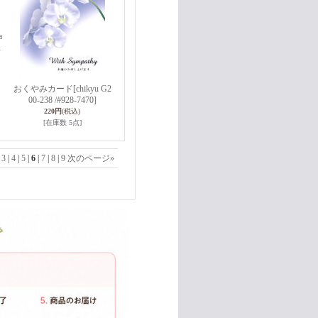
a
1
おくやみカード
[chikyu G2
00-238 /#928-7470]
220円
(税込)
[在庫数 5点]
|
3
|
4
|
5
|
6
|
7
|
8
|
9
次のページ
»