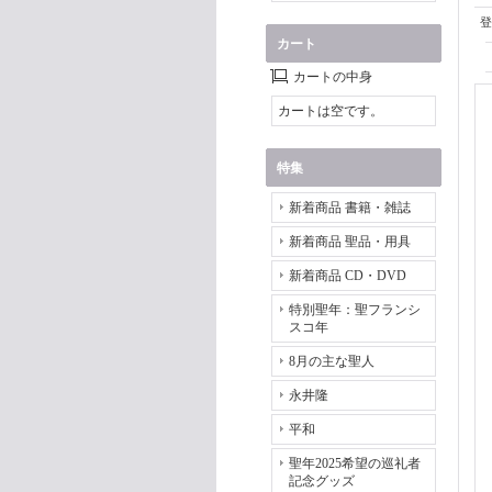
登
カート
カートの中身
カートは空です。
特集
新着商品 書籍・雑誌
新着商品 聖品・用具
新着商品 CD・DVD
特別聖年：聖フランシ
スコ年
8月の主な聖人
永井隆
平和
聖年2025希望の巡礼者
記念グッズ