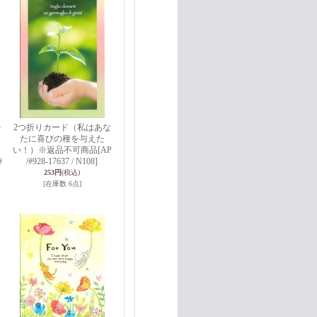
を
2つ折りカード（私はあな
たに喜びの種を与えた
い！）※返品不可商品
[AP
#
/#928-17637 / N108]
253円
(税込)
[在庫数 6点]