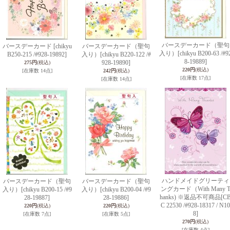
バースデーカード（聖句
バースデーカード
[chikyu
バースデーカード（聖句
入り）
[chikyu B200-63 /#9
B250-215 /#928-19892]
入り）
[chikyu B220-122 /#
8-19889]
928-19890]
275円
(税込)
220円
(税込)
[在庫数 14点]
242円
(税込)
[在庫数 17点]
[在庫数 14点]
ハンドメイドグリーティ
バースデーカード（聖句
バースデーカード（聖句
ングカード（With Many 
入り）
[chikyu B200-15 /#9
入り）
[chikyu B200-04 /#9
hanks) ※返品不可商品
[C
28-19887]
28-19886]
C 22530 /#928-18317 / N10
220円
(税込)
220円
(税込)
8]
[在庫数 7点]
[在庫数 5点]
270円
(税込)
[在庫数 4点]