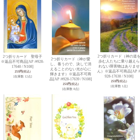
2つ折りカード（神の道
2つ折りカード 聖母子
2つ折りカード（神が愛
歩む人たちに乗り越えら
※返品不可商品
[AP /#928-
し、養うので、決して消
れない障害物はありませ
17640 / N108]
えることのない光が心に
ん）※返品不可商品
[AP /
253円
(税込)
輝きます）※返品不可商
928-17638 / N108]
[在庫数 12点]
品
[AP /#928-17639 / N108]
253円
(税込)
253円
(税込)
[在庫数 1点]
[在庫数 8点]