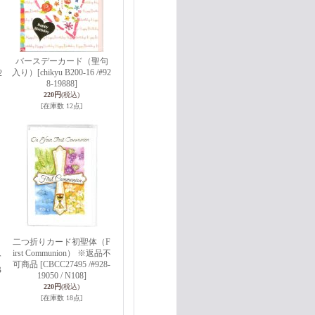
バースデーカード（聖句
入り）
[chikyu B200-16 /#92
2
8-19888]
220円
(税込)
[在庫数 12点]
二つ折りカード初聖体（F
irst Communion） ※返品不
T
可商品
[CBCC27495 /#928-
B
19050 / N108]
220円
(税込)
[在庫数 18点]