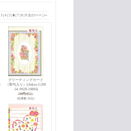
|
3
|
4
|
5
|
6
|
7
|
8
|
9
次のページ
»
グリーティングカード
k
（聖句入り）
[chikyu G200
-34 /#928-19894]
220円
(税込)
[在庫数 30点]