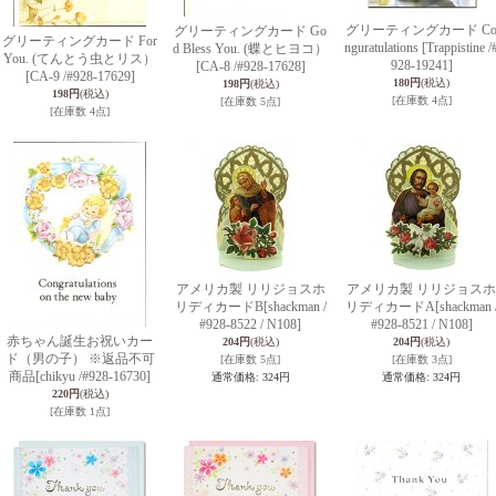
グリーティングカード C
グリーティングカード Go
グリーティングカード For
nguratulations
[Trappistine /
d Bless You. (蝶とヒヨコ）
You. (てんとう虫とリス）
928-19241]
[CA-8 /#928-17628]
[CA-9 /#928-17629]
180円
(税込)
198円
(税込)
198円
(税込)
[在庫数 4点]
[在庫数 5点]
[在庫数 4点]
アメリカ製 リリジョスホ
アメリカ製 リリジョスホ
リディカードB
[shackman /
リディカードA
[shackman 
#928-8522 / N108]
#928-8521 / N108]
赤ちゃん誕生お祝いカー
204円
(税込)
204円
(税込)
ド（男の子） ※返品不可
[在庫数 5点]
[在庫数 3点]
商品
[chikyu /#928-16730]
通常価格
:
324円
通常価格
:
324円
220円
(税込)
[在庫数 1点]