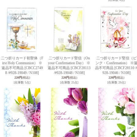
二つ折りカード初聖体（F
二つ折りカード堅信（On
二つ折りカード堅信（ピ
irst Holy Communion） ※
your Confirmation Day） ※
ンク・Confirmation） ※
返品不可商品
[CBCC2749
返品不可商品
[CBCF28113
品不可商品
[CBCF28110 /
8 /#928-19049 / N108]
/#928-19048 / N108]
928-19046 / N108]
220円
(税込)
220円
(税込)
220円
(税込)
[在庫数 5点]
[在庫数 25点]
[在庫数 29点]