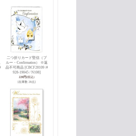
二つ折りカード堅信（ブ
返
ルー・Confirmation） ※返
#
品不可商品
[CBCF28109 /#
928-19045 / N108]
220円
(税込)
[在庫数 28点]