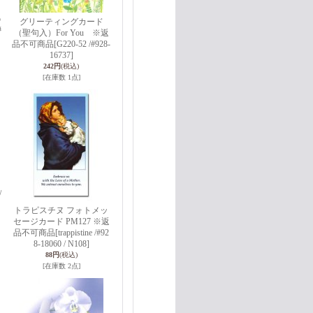
o
グリーティングカード
#
（聖句入）For You ※返
品不可商品
[G220-52 /#928-
16737]
242円
(税込)
[在庫数 1点]
/
トラピスチヌ フォトメッ
セージカード PM127 ※返
品不可商品
[trappistine /#92
8-18060 / N108]
88円
(税込)
[在庫数 2点]