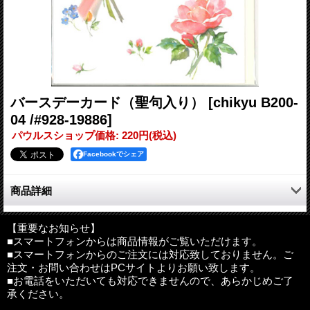
バースデーカード（聖句入り）
[chikyu B200-
04 /#928-19886]
パウルスショップ価格
:
220円
(税込)
Facebookでシェア
商品詳細
聖句入り2つ折カード。
【重要なお知らせ】
■スマートフォンからは商品情報がご覧いただけます。
中紙のことば：
■スマートフォンからのご注文には対応致しておりません。ご
「主があなたを祝福し、あなたを守られるように。」
注文・お問い合わせはPCサイトよりお願い致します。
■お電話をいただいても対応できませんので、あらかじめご了
サイズ：150mm×110mm（2つ折の状態）
承ください。
その他：中紙、封筒付き