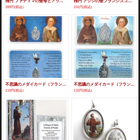
楕円 ファティマの聖母とアッシジの聖フランシスコの両面メダイ（大） ※返品不可商品
楕円 アシジの聖フランシスコと聖家族の両面メダイ（小） ※返品不可商品
289円
(税込)
231円
(税込)
不思議のメダイカード（フランシスコとクララ） B
不思議のメダイカード（フランシスコとクララ）
110円
(税込)
132円
(税込)