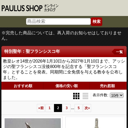
※完売した商品については、再入荷のお知らせはしておりませ
ん。
特別聖年：聖フランシスコ年
一覧
教皇レオ14世が2026年1月10日から2027年1月10日まで、アッシ
ジの聖フランシスコ没後800年を記念する「聖フランシスコ
年」とすることを発表。同期間に全免償を与える教令を公布し
ました。
おすすめ順
価格の安い順
売れ筋順
表示件数
:
...
«
前
1
2
3
5
次
»