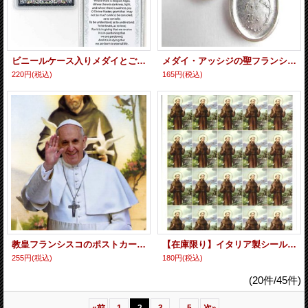
ビニールケース入りメダイとご絵のセット（アッシジの聖フランシスコ）※返品不可商品
メダイ・アッシジの聖フランシスコ ※返品不可商品
220円
(税込)
165円
(税込)
教皇フランシスコのポストカード B (5枚組) ※返品不可商品
【在庫限り】イタリア製シール アシジの聖フランシスコ ※返品不可商品
255円
(税込)
180円
(税込)
(20件/45件)
...