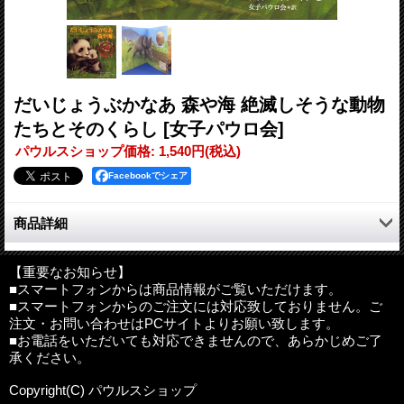
だいじょうぶかなあ 森や海 絶滅しそうな動物
たちとそのくらし
[女子パウロ会]
パウルスショップ価格
:
1,540円
(税込)
Facebookでシェア
商品詳細
パンダやアフリカゾウなど、世界でもめったに見られない動物た
ちの数がどんどん減少しています。住むところも食べ物もなくな
【重要なお知らせ】
■スマートフォンからは商品情報がご覧いただけます。
っているのです。どうしてでしょうか？
■スマートフォンからのご注文には対応致しておりません。ご
かわいい動物たちの母親と子どもが登場し、その生活がどのよう
注文・お問い合わせはPCサイトよりお願い致します。
に壊されているかをわかりやすく示しながら、今の地球環境がか
■お電話をいただいても対応できませんので、あらかじめご了
かえている問題を見つめ、人間にも動物にも幸せな未来がくるた
承ください。
めにどうしたらよいかを問いかけている、幼児から大人まで楽し
める絵本です。
Copyright(C) パウルスショップ