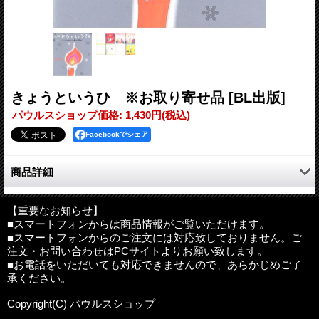
きょうというひ ※お取り寄せ品
[BL出版]
パウルスショップ価格
:
1,430円
(税込)
Facebookでシェア
商品詳細
「きのうの よる ゆきが ふりました。しずかに しずかに
ふりました。」というはじまりの言葉に、しんとする。舞いおち
【重要なお知らせ】
■スマートフォンからは商品情報がご覧いただけます。
る雪のように淡々と流れていく詩のようなストーリー。静かに、
■スマートフォンからのご注文には対応致しておりません。ご
深く、祈りをこめて、遠い星をながめているような気持ちになる
注文・お問い合わせはPCサイトよりお願い致します。
絵本です。
■お電話をいただいても対応できませんので、あらかじめご了
承ください。
作・絵：荒井良二
サイズ：20.5×18.8cm
Copyright(C) パウルスショップ
発行年月：2005年12月