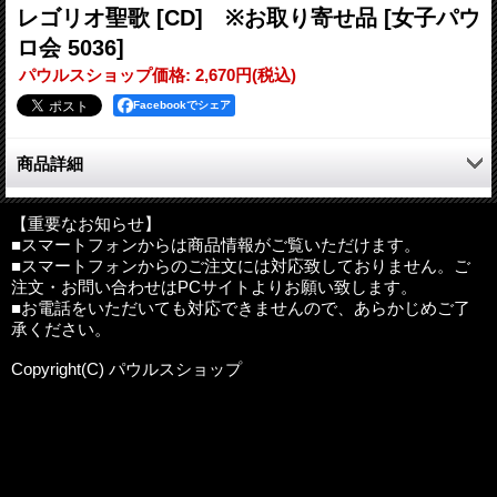
レゴリオ聖歌 [CD] ※お取り寄せ品
[女子パウ
ロ会 5036]
パウルスショップ価格
:
2,670円
(税込)
Facebookでシェア
商品詳細
ノートルダム寺院で行われた、ノエルの深夜12時からのミサを収
録しています。
【重要なお知らせ】
■スマートフォンからは商品情報がご覧いただけます。
聖歌隊の美しく透明な歌声が、天上の世界を奏でます。
■スマートフォンからのご注文には対応致しておりません。ご
注文・お問い合わせはPCサイトよりお願い致します。
1．今宵、キリストは生まれ給えり（グレコリオ聖歌）
■お電話をいただいても対応できませんので、あらかじめご了
2．真夜中の鐘
承ください。
3．聖しこの夜
4．神の子は生まれ給えリ
Copyright(C) パウルスショップ
5．男の子は生まれ給えり（グレコリオ聖歌）
6．間奏曲（オルガン即興演奏）
7．アヴェ・マリア（G.ブジニャック）
8．神の御子は今宵しも
9．間奏曲