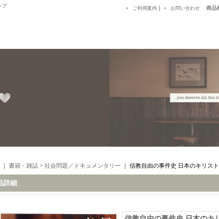
ップ
｜
商品
ご利用案内
お問い合わせ
｜
書籍・雑誌
>
社会問題／ドキュメンタリー
｜
信教自由の事件史 日本のキリス
品詳細
信教自由の事件史 日本のキ