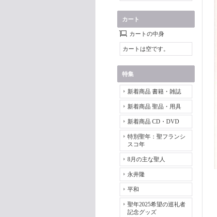
カート
カートの中身
カートは空です。
特集
新着商品 書籍・雑誌
新着商品 聖品・用具
新着商品 CD・DVD
特別聖年：聖フランシ
スコ年
8月の主な聖人
永井隆
平和
聖年2025希望の巡礼者
記念グッズ