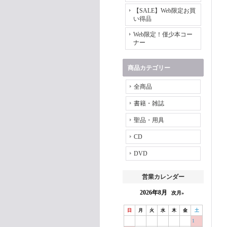
【SALE】Web限定お買
い得品
Web限定！僅少本コー
ナー
商品カテゴリー
全商品
書籍・雑誌
聖品・用具
CD
DVD
営業カレンダー
2026年8月
次月»
日
月
火
水
木
金
土
1