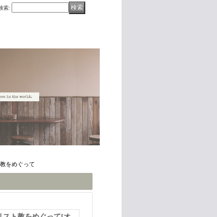
検索
:
ト教をめぐって
リスト教をめぐって
[
オ