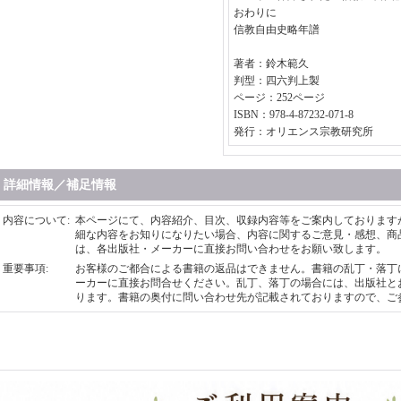
おわりに
信教自由史略年譜
著者：鈴木範久
判型：四六判上製
ページ：252ページ
ISBN：978-4-87232-071-8
発行：オリエンス宗教研究所
詳細情報／補足情報
内容について
:
本ページにて、内容紹介、目次、収録内容等をご案内しております
細な内容をお知りになりたい場合、内容に関するご意見・感想、商
は、各出版社・メーカーに直接お問い合わせをお願い致します。
重要事項
:
お客様のご都合による書籍の返品はできません。書籍の乱丁・落丁
ーカーに直接お問合せください。乱丁、落丁の場合には、出版社と
ります。書籍の奥付に問い合わせ先が記載されておりますので、ご