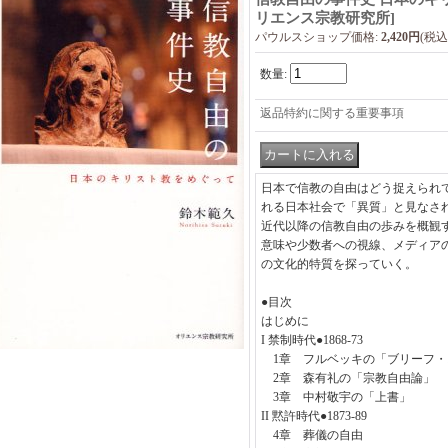
リエンス宗教研究所
]
パウルスショップ価格
:
2,420円
(税込
数量
:
返品特約に関する重要事項
日本で信教の自由はどう捉えられ
れる日本社会で「異質」と見なさ
近代以降の信教自由の歩みを概観
意味や少数者への視線、メディア
の文化的特質を探っていく。
●目次
はじめに
I 禁制時代●1868‐73
1章 フルベッキの「ブリーフ・
2章 森有礼の「宗教自由論」
3章 中村敬宇の「上書」
II 黙許時代●1873‐89
4章 葬儀の自由