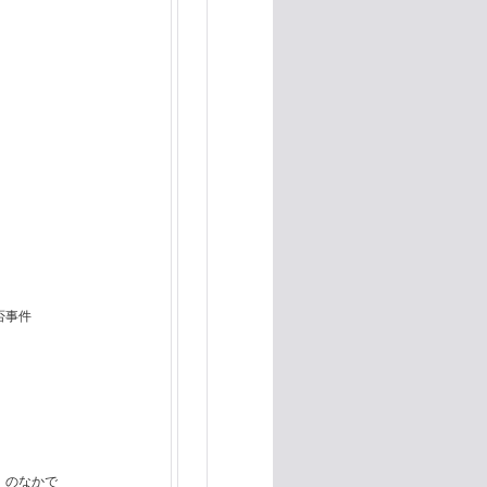
否事件
」のなかで