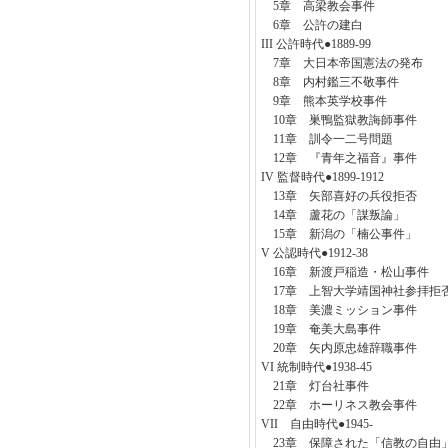
5章 高梁教会事件
6章 公許の建白
III 公許時代●1889‐99
7章 大日本帝国憲法の発布
8章 内村鑑三不敬事件
9章 熊本英学校事件
10章 巣鴨監獄教誨師事件
11章 訓令一二号問題
12章 『青年之福音』事件
IV 監督時代●1899‐1912
13章 矢部喜好の兵役拒否
14章 蘆花の「謀叛論」
15章 新潟の「楠公事件」
V 公認時代●1912‐38
16章 新渡戸稲造・松山事件
17章 上智大学靖国神社参拝拒
18章 美濃ミッション事件
19章 奄美大島事件
20章 矢内原忠雄辞職事件
VI 統制時代●1938‐45
21章 灯台社事件
22章 ホーリネス教会事件
VII 自由時代●1945‐
23章 保障された「信教の自由