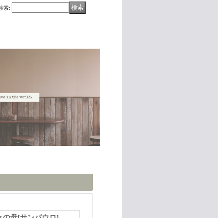
検索
:
々の母
[
サンパウロ
]