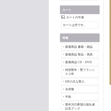
カート
カートの中身
カートは空です。
特集
新着商品 書籍・雑誌
新着商品 聖品・用具
新着商品 CD・DVD
特別聖年：聖フランシ
スコ年
8月の主な聖人
永井隆
平和
聖年2025希望の巡礼者
記念グッズ