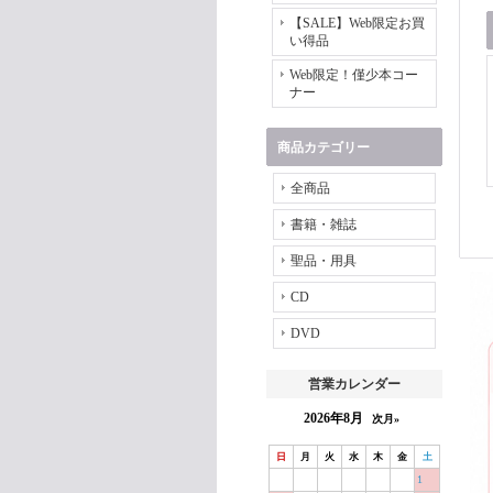
【SALE】Web限定お買
い得品
Web限定！僅少本コー
ナー
商品カテゴリー
全商品
書籍・雑誌
聖品・用具
CD
DVD
営業カレンダー
2026年8月
次月»
日
月
火
水
木
金
土
1