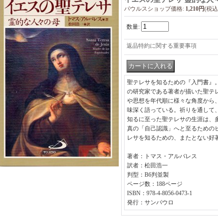
パウルスショップ価格
:
1,210円
(税込
数量
:
返品特約に関する重要事項
聖テレサを知るための『入門書』
の研究家である著者が描いた聖テ
や思想を年代順に様々な角度から
味深く語っている。祈りを通して
知るに至った聖テレサの生涯は、
真の「自己認識」へと至るための
レサを知るための、またとない好
著者：トマス・アルバレス
訳者：松田浩一
判型：B6判並製
ページ数：188ページ
ISBN：978-4-8056-0473-1
発行：サンパウロ