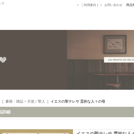
ップ
｜
商品
ご利用案内
お問い合わせ
｜
書籍・雑誌
>
天使／聖人
｜
イエスの聖テレサ 霊的な人々の母
品詳細
イエスの聖テレサ 霊的な人