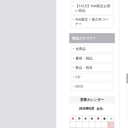
【SALE】Web限定お買
い得品
Web限定！僅少本コー
ナー
商品カテゴリー
全商品
書籍・雑誌
聖品・用具
CD
DVD
営業カレンダー
2026年8月
次月»
日
月
火
水
木
金
土
1