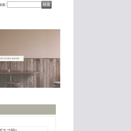
検索
:
ボスコ社
]