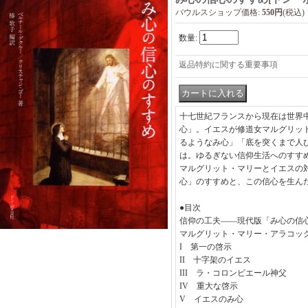
パウルスショップ価格
:
550円
(税込)
数量
:
返品特約に関する重要事項
十七世紀フランスから現在は世界
心」。イエスが修道女マルグリッ
るようなみ心」「底を突くまで人
は。ゆるぎない信仰生活へのすす
マルグリット・マリーとイエスの
心」のすすめと、この信心を生ん
●目次
信仰の工夫――現代版「み心の信
マルグリット・マリー・アラコ
I 第一の啓示
II 十字架のイエス
III ラ・コロンビエール神父
IV 重大な啓示
V イエスのみ心