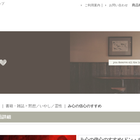
ップ
｜
商品
ご利用案内
お問い合わせ
｜
書籍・雑誌
>
黙想／いやし／霊性
｜
み心の信心のすすめ
品詳細
み心の信心のすすめ
[
ドン・