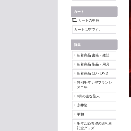
カート
カートの中身
カートは空です。
特集
新着商品 書籍・雑誌
新着商品 聖品・用具
新着商品 CD・DVD
特別聖年：聖フランシ
スコ年
8月の主な聖人
永井隆
平和
聖年2025希望の巡礼者
記念グッズ