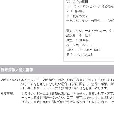
VI み心の祝日
VII ラ・コロンビエール神父
VIII 修練長
IX 使命の完了
十七世紀フランスの歴史――「み
著者：ベルナール・デクルー、ク
編訳者：椿 歌子
判型：A6判並製
ページ数：75ページ
ISBN：978-4-88626-473-2
発行：ドンボスコ社
詳細情報／補足情報
内容について
:
本ページにて、内容紹介、目次、収録内容等をご案内しております
細な内容をお知りになりたい場合、内容に関するご意見・感想、商
は、各出版社・メーカーに直接お問い合わせをお願い致します。
重要事項
:
お客様のご都合による書籍の返品はできません。書籍の乱丁・落丁
ーカーに直接お問合せください。乱丁、落丁の場合には、出版社と
ります。書籍の奥付に問い合わせ先が記載されておりますので、ご