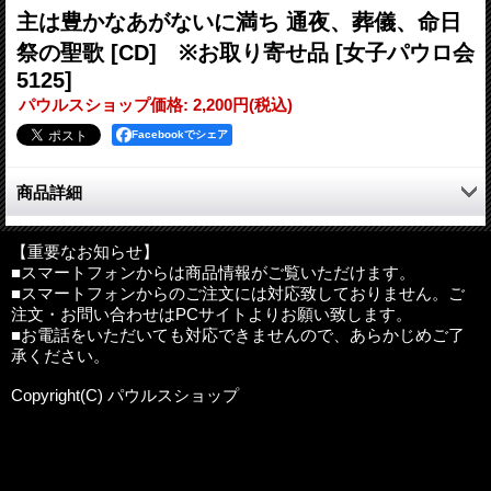
主は豊かなあがないに満ち 通夜、葬儀、命日
祭の聖歌 [CD] ※お取り寄せ品
[女子パウロ会
5125]
パウルスショップ価格
:
2,200円
(税込)
Facebookでシェア
商品詳細
司祭、信徒の方々から、通夜や葬儀のときに使う聖歌のCDがほ
しいという声に答えて製作されました。CD「主は豊かなあがな
【重要なお知らせ】
■スマートフォンからは商品情報がご覧いただけます。
いに満ち」は、通夜や葬儀ミサ、命日に行われる追悼ミサや祈り
■スマートフォンからのご注文には対応致しておりません。ご
に使っていただけるよう、式の中でうたわれる『典礼聖歌集』
注文・お問い合わせはPCサイトよりお願い致します。
『カトリック聖歌集』の中から曲を集めました。さらに、聖母マ
■お電話をいただいても対応できませんので、あらかじめご了
リアをたたえる2曲、グレゴリオ聖歌の「Ave Maria」と「Salve
承ください。
Regina」を加えました。
ミサや祈りの中で聖歌を流していただいたり、また、祈りへの導
Copyright(C) パウルスショップ
入や献花などのBGMとして使っていただけるよう「カトリック
聖歌」のオルガン演奏のみの曲も入れました。悠久の流れを感じ
させるポジティブオルガンの優しい音色が、人々の祈りとともに
死者の魂を御父のもとへと送り出してくれるでしょう。