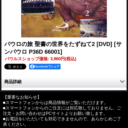
パウロの旅 聖書の世界をたずねて2 [DVD]
[サ
ンパウロ P36D 66001]
パウルスショップ価格
:
3,960円
(税込)
Facebookでシェア
商品詳細
初代キリスト教世界で、もっとも偉大な宣教者といわれるパウ
ロ。３回におよぶ彼のキリスト教宣教旅行と、最後の旅となった
【重要なお知らせ】
■スマートフォンからは商品情報がご覧いただけます。
ローマへの護送の道のりを、聖書の記述をもとにたどる。
■スマートフォンからのご注文には対応致しておりません。ご
このDVDでは、その歴史と風景を、現代の映像をもとに、NHK
注文・お問い合わせはPCサイトよりお願い致します。
アナウンサー桜井洋子の語りで描いていく。
■お電話をいただいても対応できませんので、あらかじめご了
パウロに初めて触れる人にとって最適の映像作品。
承ください。