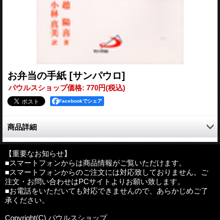
お弁当の手紙
[サンパウロ]
パウルスショップ価格
:
770円
(税込)
Facebookでシェア
商品詳細
お弁当は、母親の乳腺です。子供たちは、お弁当で母の心を味
わいます。お弁当に添えた母の手紙から、愛を汲み取ります。子
【重要なお知らせ】
■スマートフォンからは商品情報がご覧いただけます。
供たちは知らなければならないことを、「お弁当の手紙」で教わ
■スマートフォンからのご注文には対応致しておりません。ご
ります。
注文・お問い合わせはPCサイトよりお願い致します。
著者
:
趙陽喜
■お電話をいただいても対応できませんので、あらかじめご了
訳者
:
小林真美
承ください。
判型
:
B6判並製
Copyright(C) パウルスショップ