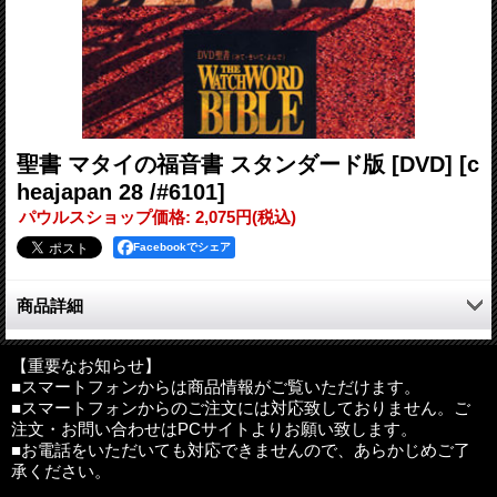
聖書 マタイの福音書 スタンダード版 [DVD]
[c
heajapan 28 /#6101]
パウルスショップ価格
:
2,075円
(税込)
Facebookでシェア
商品詳細
新約聖書、最初の福音書、「マタイの福音書」。
「山上の垂訓」を含む、新約聖書の巨編、全聖句を196分に映像
【重要なお知らせ】
■スマートフォンからは商品情報がご覧いただけます。
化しました。
■スマートフォンからのご注文には対応致しておりません。ご
聖地イスラエル、ローマを舞台に「聖書」のメッセージが鮮やか
注文・お問い合わせはPCサイトよりお願い致します。
に蘇る。
■お電話をいただいても対応できませんので、あらかじめご了
新改訳聖書を採用。
承ください。