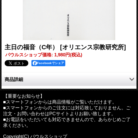
主日の福音（C年）
[オリエンス宗教研究所]
パウルスショップ価格
:
1,980円
(税込)
Facebookでシェア
商品詳細
各年の主日と主要な祝祭日の福音朗読個所を解説します。その日
のキーポイントを簡潔に示し、あわせて旧約・共観福音書相互の
【重要なお知らせ】
■スマートフォンからは商品情報がご覧いただけます。
関連まで理解できます。理解を助ける図解も豊富。教皇庁立聖書
■スマートフォンからのご注文には対応致しておりません。ご
研究所を卒業、長年にわたって神学生に聖書学を教え続けてきた
注文・お問い合わせはPCサイトよりお願い致します。
著者の豊かな経験と、深い霊性に基づいた造詣が随所に盛り込ま
■お電話をいただいても対応できませんので、あらかじめご了
れています。
承ください。
著者：雨宮 慧
Copyright(C) パウルスショップ