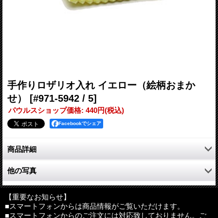
手作りロザリオ入れ イエロー（絵柄おまか
せ）
[#971-5942 / 5]
パウルスショップ価格
:
440円
(税込)
Facebookでシェア
商品詳細
手作りのロザリオ入れ。大切なロザリオをやさしく守ります。
他の写真
絵柄の刺繍はおまかせとなります。
サイズ：約7×7.8cm
【重要なお知らせ】
材質：フェルト
■スマートフォンからは商品情報がご覧いただけます。
■スマートフォンからのご注文には対応致しておりません。ご