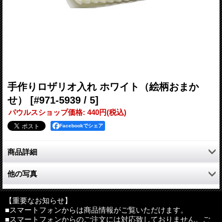
手作りロザリオ入れ ホワイト（絵柄おまか
せ）
[#971-5939 / 5]
パウルスショップ価格
:
440円
(税込)
Facebookでシェア
商品詳細
手作りのロザリオ入れ。大切なロザリオをやさしく守ります。
他の写真
絵柄の刺繍はおまかせとなります。
サイズ：約7×7.8cm
【重要なお知らせ】
材質：フェルト
■スマートフォンからは商品情報がご覧いただけます。
■スマートフォンからのご注文には対応致しておりません。ご