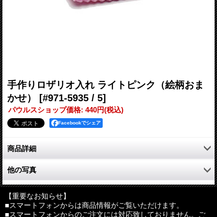
手作りロザリオ入れ ライトピンク（絵柄おま
かせ）
[#971-5935 / 5]
パウルスショップ価格
:
440円
(税込)
Facebookでシェア
商品詳細
手作りのロザリオ入れ。大切なロザリオをやさしく守ります。
他の写真
絵柄の刺繍はおまかせとなります。
サイズ：約7×7.8cm
【重要なお知らせ】
材質：フェルト
■スマートフォンからは商品情報がご覧いただけます。
■スマートフォンからのご注文には対応致しておりません。ご