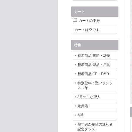
カート
カートの中身
カートは空です。
特集
新着商品 書籍・雑誌
新着商品 聖品・用具
新着商品 CD・DVD
特別聖年：聖フランシ
スコ年
8月の主な聖人
永井隆
平和
聖年2025希望の巡礼者
記念グッズ