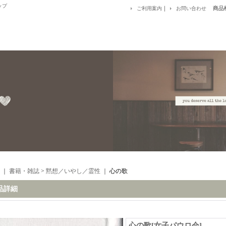
ップ
｜
商品
ご利用案内
お問い合わせ
｜
書籍・雑誌
>
黙想／いやし／霊性
｜
心の歌
品詳細
心の歌
[
女子パウロ会
]