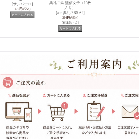
典礼ご絵 堅信女子（10枚
[サンパウロ]
入り）
770円
(税込)
[ake 典礼 PBS A4]
330円
(税込)
[在庫数 4点]