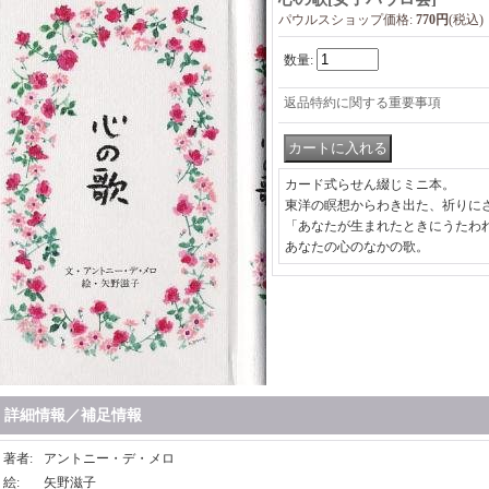
パウルスショップ価格
:
770円
(税込)
数量
:
返品特約に関する重要事項
カード式らせん綴じミニ本。
東洋の瞑想からわき出た、祈りに
「あなたが生まれたときにうたわ
あなたの心のなかの歌。
詳細情報／補足情報
著者
:
アントニー・デ・メロ
絵
:
矢野滋子