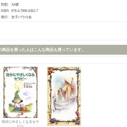
判型
:
A6変
ISBN
:
978-4-7896-0302-7
発行
:
女子パウロ会
の商品を買った人はこんな商品も買っています。
自分にやさしくなるセラ
ピー