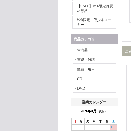
【SALE】Web限定お買
い得品
Web限定！僅少本コー
ナー
商品カテゴリー
全商品
こ
書籍・雑誌
聖品・用具
CD
DVD
営業カレンダー
2026年8月
次月»
日
月
火
水
木
金
土
1