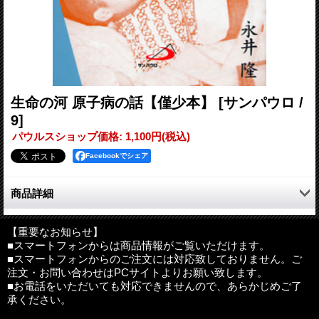
生命の河 原子病の話【僅少本】
[サンパウロ /
9]
パウルスショップ価格
:
1,100円
(税込)
Facebookでシェア
商品詳細
長崎への原爆投下。永井隆はみずから被爆しながらも、医者とし
て被災者の治療に努めるとともに、原爆が人体にどのような影響
【重要なお知らせ】
■スマートフォンからは商品情報がご覧いただけます。
を及ぼすのか克明に記録をとり、分析していく。いつの日か人類
■スマートフォンからのご注文には対応致しておりません。ご
が、原子病に対処することができるよう願いながら、原子学を平
注文・お問い合わせはPCサイトよりお願い致します。
和のために用いることを願いながら。
■お電話をいただいても対応できませんので、あらかじめご了
現在のわたしたちは、永井隆の思いにこたえているだろうか。
承ください。