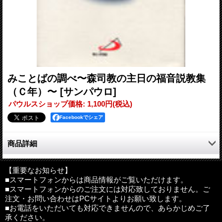
みことばの調べ〜森司教の主日の福音説教集
（Ｃ年）〜
[サンパウロ]
パウルスショップ価格
:
1,100円
(税込)
Facebookでシェア
商品詳細
主日の福音を、分かりやすく、コンパクトに、生き生きと！
森司教の味わい深い言葉をとおして、神の愛が心にしみわたり
【重要なお知らせ】
■スマートフォンからは商品情報がご覧いただけます。
ます。
■スマートフォンからのご注文には対応致しておりません。ご
すべての主日を網羅しつつも、各主日を見開き２ページずつに
注文・お問い合わせはPCサイトよりお願い致します。
おさめ、手軽に持ち運べる本に仕上げました。
■お電話をいただいても対応できませんので、あらかじめご了
日曜日のミサの友として、また勉強会などのテキストとしても
承ください。