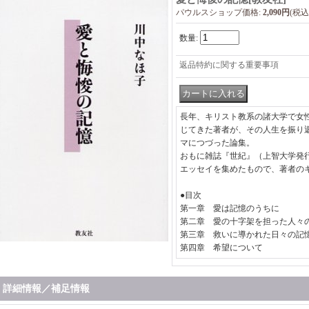
パウルスショップ価格
:
2,090円
(税込
数量
:
返品特約に関する重要事項
長年、キリスト教系の諸大学で女
じてきた著者が、その人生を振り
マにつづった論集。
おもに雑誌『世紀』（上智大学発
エッセイを集めたもので、著者の
●目次
第一章 愛は記憶のうちに
第二章 愛の十字架を担った人々
第三章 救いに導かれた日々の記
第四章 希望について
詳細情報／補足情報