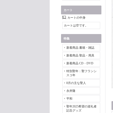
カート
カートの中身
カートは空です。
特集
新着商品 書籍・雑誌
新着商品 聖品・用具
新着商品 CD・DVD
特別聖年：聖フランシ
スコ年
8月の主な聖人
永井隆
平和
聖年2025希望の巡礼者
記念グッズ