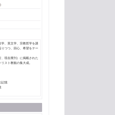
)
性学、英文学、宗教哲学を講
返りつつ、回心、希望をテー
行、現在廃刊）に掲載された
キリスト教観の集大成。
の記憶
憶