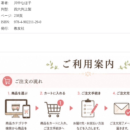
著者
:
川中なほ子
判型
:
四六判上製
ページ
:
238頁
ISBN
:
978-4-902211-29-0
発行
:
教友社