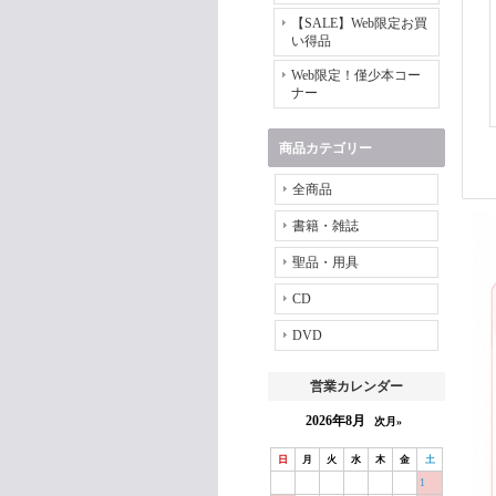
【SALE】Web限定お買
い得品
Web限定！僅少本コー
ナー
商品カテゴリー
全商品
書籍・雑誌
聖品・用具
CD
DVD
営業カレンダー
2026年8月
次月»
日
月
火
水
木
金
土
1