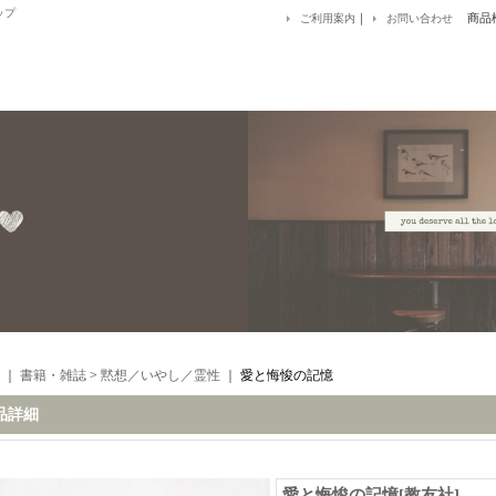
ップ
｜
商品
ご利用案内
お問い合わせ
｜
書籍・雑誌
>
黙想／いやし／霊性
｜
愛と悔悛の記憶
品詳細
愛と悔悛の記憶
[
教友社
]