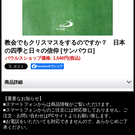
教会でもクリスマスをするのですか？ 日本
の四季と日々の信仰
[サンパウロ]
パウルスショップ価格
:
1,540円
(税込)
Facebookでシェア
商品詳細
「教会でもクリスマスをするのですか?」こんなことを言われた
ら、キリスト者はどう思うでしょうか。著者は絶句しながらも、
【重要なお知らせ】
■スマートフォンからは商品情報がご覧いただけます。
逆に、現代のキリスト者への招き──クリスマスの本当の意味を
■スマートフォンからのご注文には対応致しておりません。ご
生きるようにという招き──として受けとめます。移りゆく自然
注文・お問い合わせはPCサイトよりお願い致します。
と日々の出来事の中に、信仰を感じとることを大切にする著者。
■お電話をいただいても対応できませんので、あらかじめご了
そんな著者の思いを、季節の流れに従ってまとめたエッセー集で
承ください。
す。