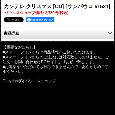
カンテレ クリスマス [CD]
[サンパウロ 51521]
パウルスショップ価格
:
2,750円
(税込)
Facebookでシェア
商品詳細
フィンランドの民族楽器「カンテレ」による国内初のクリスマス
CD。カンテレのためにあらたに編曲したアルバムです。フィン
【重要なお知らせ】
■スマートフォンからは商品情報がご覧いただけます。
ランドの代表的なクリスマス・キャロル「エン・エツィ・ヴァル
■スマートフォンからのご注文には対応致しておりません。ご
タ」を含む11曲。クリスマスを静かに迎えたい方に、清らかなク
注文・お問い合わせはPCサイトよりお願い致します。
リスマスの響きを贈ります。
■お電話をいただいても対応できませんので、あらかじめご了
承ください。
【収録曲目】
1. O Come, O Come, Emmanuel
Copyright(C) パウルスショップ
久しく待ちにし （15世紀フランス／arr.町田 治）
2. En Etsi Valtaa
華やぎも権力もいらない （J.シベリウス／arr.町田 治）
3. Jouluaamuna
クリスマスの朝に （作曲不詳／arr.町田 治）
4. It Came Upon the Midnight Clear