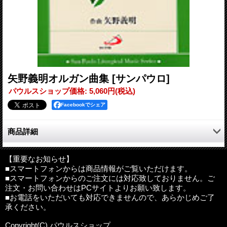
矢野義明オルガン曲集
[サンパウロ]
パウルスショップ価格
:
5,060円
(税込)
Facebookでシェア
商品詳細
矢野義明のオルガン曲集は、祈りを込めて作られたものです。
喜びや感謝、また葬儀に際して哀悼の気持ちを込めて作られたこ
【重要なお知らせ】
■スマートフォンからは商品情報がご覧いただけます。
の曲集は、ふだんの礼拝や、祈りの際の奏楽をはじめ、結婚式や
■スマートフォンからのご注文には対応致しておりません。ご
通夜・葬儀のためにも最適です。また足鍵盤無しに書かれている
注文・お問い合わせはPCサイトよりお願い致します。
本曲集は、初心者の方々にも大いに歓迎していただけるでしょ
■お電話をいただいても対応できませんので、あらかじめご了
う。
承ください。
著者
:
矢野義明
Copyright(C) パウルスショップ