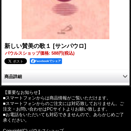
新しい賛美の歌１
[サンパウロ]
パウルスショップ価格
:
588円
(税込)
Facebookでシェア
商品詳細
日本の教会の新たな歩みに応えて、聖堂の中や典礼の場だけでな
く、生活の場でも歌えて、人びとの心に福音的な愛と平和への共
【重要なお知らせ】
■スマートフォンからは商品情報がご覧いただけます。
感を呼ぶよう「新しい賛美の歌」作品コンクールを実施。その中
■スマートフォンからのご注文には対応致しておりません。ご
の入 選作品10曲を収める。
注文・お問い合わせはPCサイトよりお願い致します。
編著
:
日本カトリック研修センター
■お電話をいただいても対応できませんので、あらかじめご了
判型
:
A5判並製
承ください。
ページ
:
47
Copyright(C) パウルスショップ