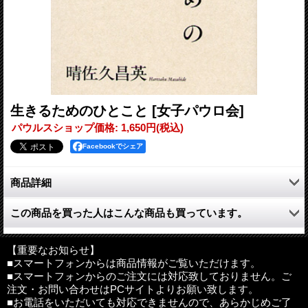
生きるためのひとこと
[女子パウロ会]
パウルスショップ価格
:
1,650円
(税込)
Facebookでシェア
商品詳細
今日を生きる64のひとこと。
この商品を買った人はこんな商品も買っています。
ふだん、何気なく使っていることば、「はい」「いってきます」
「ありがう」「ごめんなさい」「どうぞ」など、そのひとことに
込められた奇跡の力を探る。晴佐久昌英神父、初の書き下ろしエ
【重要なお知らせ】
ッセイ。
■スマートフォンからは商品情報がご覧いただけます。
■スマートフォンからのご注文には対応致しておりません。ご
注文・お問い合わせはPCサイトよりお願い致します。
●目次
■お電話をいただいても対応できませんので、あらかじめご了
おはよう