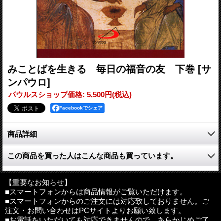
みことばを生きる 毎日の福音の友 下巻
[サ
ンパウロ]
パウルスショップ価格
:
5,500円
(税込)
Facebookでシェア
商品詳細
本書は、2005年9月末に発行された「年間の主の祝祭日」（待降
この商品を買った人はこんな商品も買っています。
節第１の主日、聖霊降臨の主日、王であるキリストの主日を除
く）のみを１冊にまとめた上巻に続き、「年間の主日・週日」と
「聖人固有の祝日・祭日」について、新たに書き下ろされたもの
【重要なお知らせ】
である。著者の体験にある数々のたとえ話も味わい深く、興味を
■スマートフォンからは商品情報がご覧いただけます。
■スマートフォンからのご注文には対応致しておりません。ご
誘うカトリック信徒必携の書が、ここに上・下巻そろって完結と
注文・お問い合わせはPCサイトよりお願い致します。
なった。
■お電話をいただいても対応できませんので、あらかじめご了