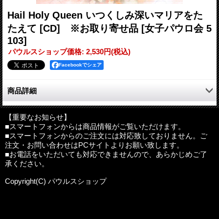
Hail Holy Queen いつくしみ深いマリアをた
たえて [CD] ※お取り寄せ品
[女子パウロ会 5
103]
パウルスショップ価格
:
2,530円
(税込)
Facebookでシェア
商品詳細
DANAさんのあいさつ
このたび、日本の女子パウロ会からわたしの「Hail Holy Queen」
【重要なお知らせ】
■スマートフォンからは商品情報がご覧いただけます。
がリリースされることになり、たいへんうれしく思っています。
■スマートフォンからのご注文には対応致しておりません。ご
このCDは、わたしにとってほんとうに大切なアルバムなので
注文・お問い合わせはPCサイトよりお願い致します。
す。わたしたちの祝福された聖母マリアが、わたしへの、教会へ
■お電話をいただいても対応できませんので、あらかじめご了
の、また世界への贈り物であることを充分に理解するために、わ
承ください。
たしの人生においてはしばらく時間がかかりました。どの歌も、
わたしと聖母マリアとの関係の一歩ずつの歩みを示しています。
Copyright(C) パウルスショップ
はじめはマリアに対してほとんど関心がなかったのですが、今で
はマリアに深い愛を感じるようになりました。これらの歌をとお
して、神の母マリアが、わたしの愛するお母さんであるとわかる