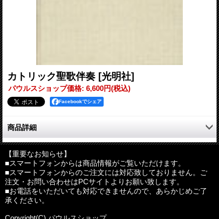
カトリック聖歌伴奏
[光明社]
パウルスショップ価格
:
6,600円
(税込)
Facebookでシェア
商品詳細
長い間親しまれてきた聖歌の数々。
【重要なお知らせ】
■スマートフォンからは商品情報がご覧いただけます。
●目次
■スマートフォンからのご注文には対応致しておりません。ご
一般聖歌
注文・お問い合わせはPCサイトよりお願い致します。
朝の祈り 奉納 信望愛 主の祈り 摂理 主への賛美 熱
■お電話をいただいても対応できませんので、あらかじめご了
心 洗礼 ミサ後 勤行をおえて 聖会 祖国 天国 み国をし
承ください。
たう 夕べの祈り
第一ミサ 第二ミサ 第三ミサ 第四ミサ 第五ミサ 葬式の
Copyright(C) パウルスショップ