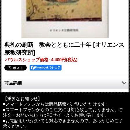
典礼の刷新 教会とともに二十年
[オリエンス
宗教研究所]
パウルスショップ価格
:
4,400円
(税込)
Facebookでシェア
商品詳細
日本カトリック典礼委員会の初代秘書として、また、上智大学神
学部の典礼学教授として日本における典礼の国語化、刷新の精神
【重要なお知らせ】
■スマートフォンからは商品情報がご覧いただけます。
を広めることに貢献した著者が語る典礼の本質。
■スマートフォンからのご注文には対応致しておりません。ご
第二バチカン公会議によって典礼が国語化され、教会の現代化が
注文・お問い合わせはPCサイトよりお願い致します。
叫ばれた時代から、常に典礼が生きたものとなるよう願い、日本
■お電話をいただいても対応できませんので、あらかじめご了
の教会刷新の意義を追求し続けた著者の論文集。
承ください。