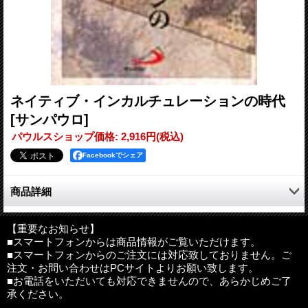
ネイティブ・インカルチュレーションの時代
[サンパウロ]
パウルスショップ価格
:
2,916円
(税込)
Facebookでシェア
商品詳細
文化の現実の中から福音を理解し実践しようとする傾向は、なに
も日本だけではなく、世界的傾向です。そしてそれは、対話とい
【重要なお知らせ】
■スマートフォンからは商品情報がご覧いただけます。
うもう一つの鍵言葉でまとめることができます。事実カトリック
■スマートフォンからのご注文には対応致しておりません。ご
教会は第二ヴァティカン公会議で、現代世界と積極的に対話する
注文・お問い合わせはPCサイトよりお願い致します。
ことを宣言しました。インカルチュレーションの新しい観点も現
■お電話をいただいても対応できませんので、あらかじめご了
代世界との対話の延長線上にあります。福音と文化の出会いもま
承ください。
た一種の対話だからです。