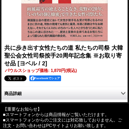
共に歩き出す女性たちの道 私たちの司祭 大韓
聖公会女性司祭按手20周年記念集 ※お取り寄
せ品
[ヨベル / 2]
パウルスショップ価格
:
1,870円
(税込)
Facebookでシェア
商品詳細
雨風霜雪の絶えることなき、荒野の20年、
「いのちの餅と蜂蜜」で生きた女性司祭たち
【重要なお知らせ】
■スマートフォンからは商品情報がご覧いただけます。
■スマートフォンからのご注文には対応致しておりません。ご
韓国聖公会の歴史において女性が按手礼を受け司祭となるのはま
注文・お問い合わせはPCサイトよりお願い致します。
さに茨の道。司牧の現場でも差別と偏見、冷遇と拒絶は今なお絶