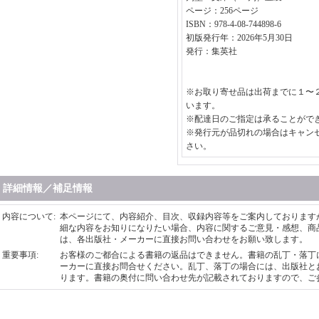
ページ：256ページ
ISBN：978-4-08-744898-6
初版発行年：2026年5月30日
発行：集英社
※お取り寄せ品は出荷までに１〜
います。
※配達日のご指定は承ることがで
※発行元が品切れの場合はキャン
さい。
詳細情報／補足情報
内容について
:
本ページにて、内容紹介、目次、収録内容等をご案内しております
細な内容をお知りになりたい場合、内容に関するご意見・感想、商
は、各出版社・メーカーに直接お問い合わせをお願い致します。
重要事項
:
お客様のご都合による書籍の返品はできません。書籍の乱丁・落丁
ーカーに直接お問合せください。乱丁、落丁の場合には、出版社と
ります。書籍の奥付に問い合わせ先が記載されておりますので、ご