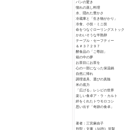
パンの驚き
憧れの蒸し料理
水、隠れた豊かさ
冷蔵庫と「生き物がかり」
冷食、小技・ミニ技
命をつなぐローリングストック
かわいそうな半熟卵
テーブル・セーフティー
＆＃３７２９７
酵食品の「ご尊顔」
箱の中の夢
お茶目にお茶を
心の一部になった保温鍋
自然に帰れ
調理道具、選びの真髄
米の底力
「広げる」レシピの世界
楽しい食卓ア・ラ・カルト
絆をくれたトウモロコシ
思い出す「奇跡の食卓」
著者：三宮麻由子
判型：文庫（A6判）並製