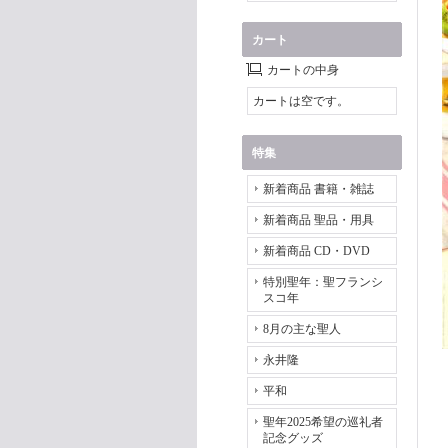
カート
カートの中身
カートは空です。
特集
新着商品 書籍・雑誌
新着商品 聖品・用具
新着商品 CD・DVD
特別聖年：聖フランシ
スコ年
8月の主な聖人
永井隆
平和
聖年2025希望の巡礼者
記念グッズ