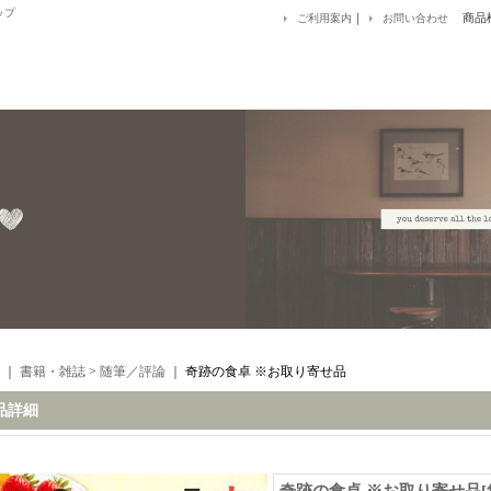
ップ
｜
商品
ご利用案内
お問い合わせ
｜
書籍・雑誌
>
随筆／評論
｜
奇跡の食卓 ※お取り寄せ品
品詳細