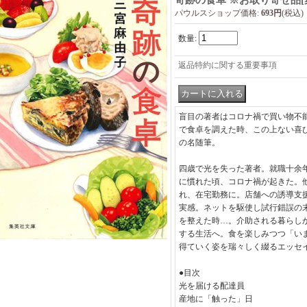
奇跡の食卓 ※お取り寄せ品
[
パウルスショップ価格
:
693円
(税込)
数量
:
返品特約に関する重要事項
盲目の著者はコロナ禍で買い物不
で食卓を調えた時、この上ない喜
の名随筆。
四歳で光を失った著者。就職十余
に慣れた頃、コロナ禍が起きた。
れ、在宅勤務に。店舗への誘導支
実感。ネットを駆使し試行錯誤の
を整えた時…。介助される暮らし
する生活へ。食を楽しみつつ「い
得ていく姿を瑞々しく綴るエッセ
●目次
光を届ける配達員
産地に「触った」日