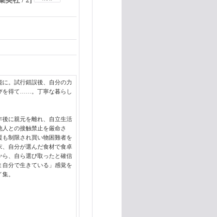
集英社 / 2
]
能に。試行錯誤後、自分の力
びを得て……。丁寧な暮らし
年後に親元を離れ、自立生活
他人との接触禁止を厳命さ
援も制限され買い物困難者を
末、自分が選んだ食材で食卓
から、自ら選び取ったと確信
ま自分で生きている」感覚を
イ集。