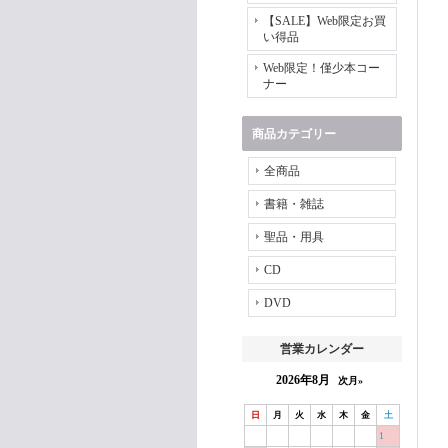
【SALE】Web限定お買
い得品
Web限定！僅少本コー
ナー
商品カテゴリー
全商品
書籍・雑誌
聖品・用具
CD
DVD
営業カレンダー
2026年8月
次月»
日
月
火
水
木
金
土
1